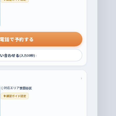
電話で予約する
い合わせる
›
(入力30秒)
›
対応エリア
世田谷区
講習ガイド認定