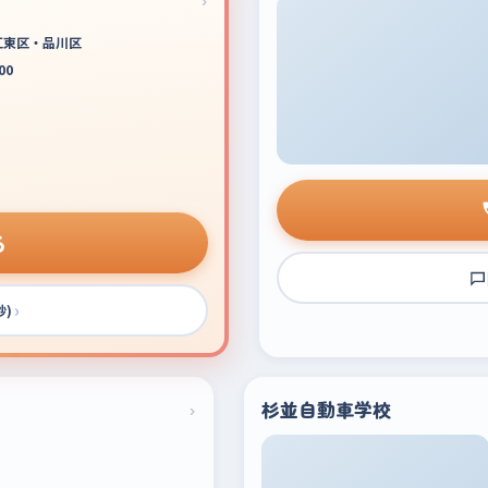
江東区・品川区
00
る
›
秒)
›
杉並自動車学校