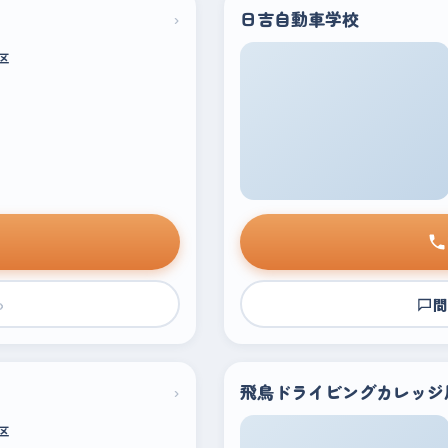
›
日吉自動車学校
区
›
問
›
飛鳥ドライビングカレッジ
区