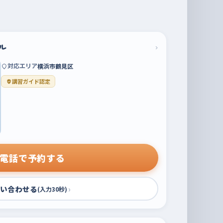
ル
›
対応エリア
横浜市鶴見区
講習ガイド認定
電話で予約する
い合わせる
›
(入力30秒)