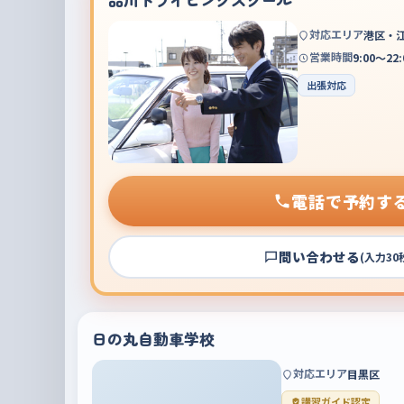
対応エリア
港区・
営業時間
9:00～22:
出張対応
電話で予約す
問い合わせる
(入力30
日の丸自動車学校
対応エリア
目黒区
講習ガイド認定