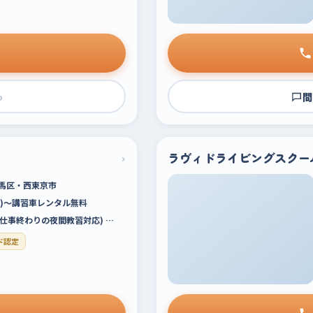
›
問
›
ラヴィドライビングスクー
馬区・西東京市
税込)～講習車レンタル無料
00(仕事終わりの夜間教習対応) …
ド認定