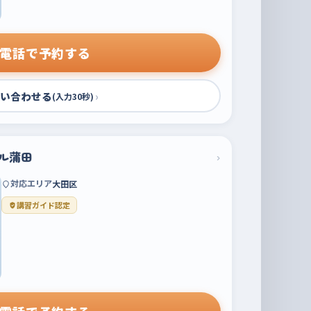
電話で予約する
い合わせる
›
(入力30秒)
ル蒲田
›
対応エリア
大田区
講習ガイド認定