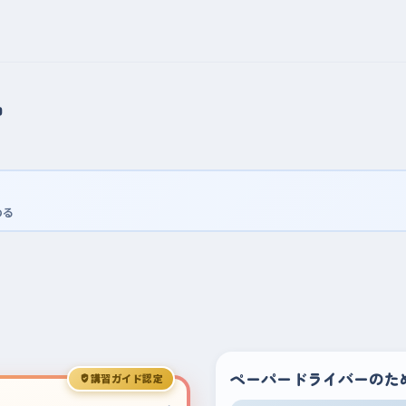
習
める
ペーパードライバーのた
講習ガイド認定
›