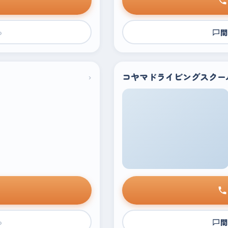
›
問
›
コヤマドライビングスクー
›
問