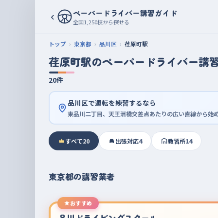
ペーパードライバー講習ガイド
‹
全国1,250校から探せる
トップ
東京都
品川区
荏原町駅
荏原町駅のペーパードライバー講
20件
品川区で運転を練習するなら
東品川二丁目、天王洲橋交差点あたりの広い直線から始
すべて
20
出張対応
4
教習所
14
東京都の講習業者
おすすめ
品川ドライビングスクール