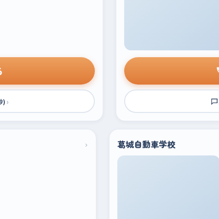
る
›
秒)
›
葛城自動車学校