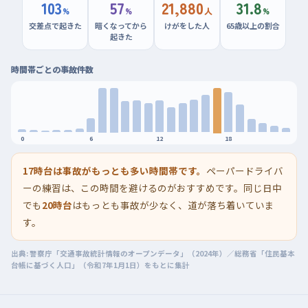
103
57
21,880
31.8
%
%
人
%
交差点で起きた
暗くなってから
けがをした人
65歳以上の割合
起きた
時間帯ごとの事故件数
0
6
12
18
17時台は事故がもっとも多い時間帯です。
ペーパードライバ
ーの練習は、この時間を避けるのがおすすめです。同じ日中
でも
20時台
はもっとも事故が少なく、道が落ち着いていま
す。
出典: 警察庁「交通事故統計情報のオープンデータ」（2024年）／総務省「住民基本
台帳に基づく人口」（令和7年1月1日）をもとに集計