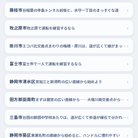
›
藤枝市
谷稲葉の寺島トンネル前後と、水守一丁目のまっすぐな道
›
牧之原市
牧之原で運転を練習するなら
›
掛川市
エコパ北交差点まわりの梅橋・原川は、道が広くて線がまっすぐ
›
富士市
富士市で一人で運転を練習するなら
›
静岡市清水区
宮加三と新港町の広い直線から始めよう
›
田方郡函南町
まずは間宮の広い直線から——大場川南交差点から熱函西交差点あたり
›
三島市
谷田の錦田中学校あたりは、道が広くて歩道が縁石で分かれているから落ち着ける
›
静岡市葵区
東瀬名町の直線から始めると、ハンドルに慣れやすい