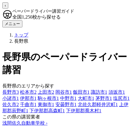
‹
ペーパードライバー講習ガイド
全国1,250校から探せる
メニュー
トップ
長野県
長野県のペーパードライバー
講習
長野県のエリアから探す
長野市
3
松本市
2
上田市
2
岡谷市
1
飯田市
1
諏訪市
1
須坂市
1
小諸市
1
伊那市
1
駒ヶ根市
1
中野市
1
大町市
1
茅野市
1
塩尻市
1
佐久市
2
千曲市
1
東御市
1
安曇野市
1
北佐久郡軽井沢町
1
上伊
那郡辰野町
1
下伊那郡高森町
1
下伊那郡喬木村
1
この県の講習業者
浅間佐久自動車学校
›