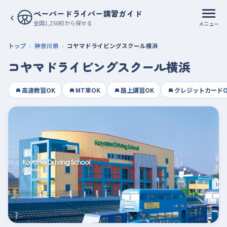
ペーパードライバー講習ガイド
‹
全国1,250校から探せる
メニュー
トップ
神奈川県
コヤマドライビングスクール横浜
コヤマドライビングスクール横浜
高速教習OK
MT車OK
路上講習OK
クレジットカードO