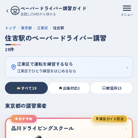
ペーパードライバー講習ガイド
‹
全国1,250校から探せる
メニュー
トップ
東京都
江東区
住吉駅
住吉駅のペーパードライバー講習
19件
江東区で運転を練習するなら
›
江東区でひとり練習をはじめるなら
すべて
19
出張対応
3
教習所
15
東京都の講習業者
おすすめ
講習ガイド認定
品川ドライビングスクール
›