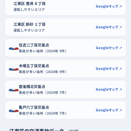
江東区 豊洲 ６丁目
らイトーヨーカドー北砂店のように、来店客の出入りがある場所
Googleマップ ↗
運転しやすいエリア
で、歩行者を見ながら停める練習に進むとよいでしょう。
江東区 新砂 １丁目
Googleマップ ↗
運転しやすいエリア
住吉二丁目交差点
Googleマップ ↗
事故が多い場所（2024年 9件）
木場五丁目交差点
Googleマップ ↗
事故が多い場所（2024年 9件）
雲雀橋北交差点
Googleマップ ↗
事故が多い場所（2024年 7件）
亀戸六丁目交差点
Googleマップ ↗
事故が多い場所（2024年 7件）
江東区の交通事故データ
2024年