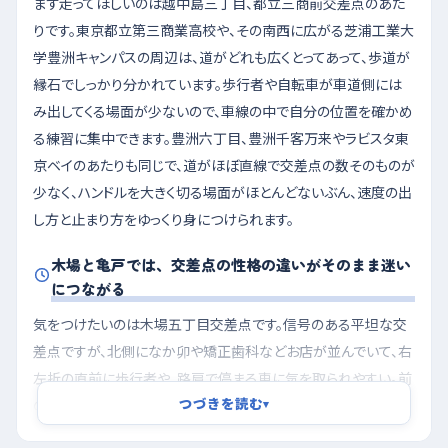
まず走ってほしいのは越中島三丁目、都立三商前交差点のあた
りです。東京都立第三商業高校や、その南西に広がる芝浦工業大
学豊洲キャンパスの周辺は、道がどれも広くとってあって、歩道が
縁石でしっかり分かれています。歩行者や自転車が車道側には
み出してくる場面が少ないので、車線の中で自分の位置を確かめ
る練習に集中できます。豊洲六丁目、豊洲千客万来やラビスタ東
京ベイのあたりも同じで、道がほぼ直線で交差点の数そのものが
少なく、ハンドルを大きく切る場面がほとんどないぶん、速度の出
し方と止まり方をゆっくり身につけられます。
木場と亀戸では、交差点の性格の違いがそのまま迷い
につながる
気をつけたいのは木場五丁目交差点です。信号のある平坦な交
差点ですが、北側になか卯や矯正歯科などお店が並んでいて、右
左折の直前に歩行者や、路肩で停まる車に気を取られやすい。前
つづきを読む
の車につられて進んでしまいがちなので、交差点の手前で一度ア
▾
クセルをゆるめる癖をつけておくと安心です。もうひとつは亀戸