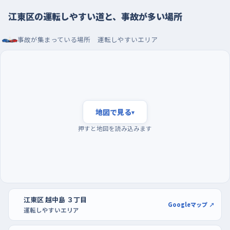
六丁目のあたり。こちらは交差点というより直線の途中で、信号
江東区の運転しやすい道と、事故が多い場所
がないまま横から車や自転車が出てくる形になります。まっすぐで
見通しがよいぶん速度が乗りやすく、そのぶん左右の確認が遅れ
事故が集まっている場所
運転しやすいエリア
やすい場所なので、道なりに走っているときほど脇道の入口を意
識してください。
朝の混雑を避けて夜寄りに走り、駐車は大型店の広い
区画で覚える
地図で見る
▾
練習の時間帯は、朝の通勤通学がいっせいに動く時間を外すの
が一番です。同じ道でも、夜に近い時間帯なら車も人もぐっと減っ
押すと地図を読み込みます
て、車線変更や右折の待ち時間にあわてずにすみます。曜日でい
えば週の後半、とくに金曜の夕方は帰りの車が増えるので、はじ
めのうちは日曜のような静かな日を選ぶと気持ちに余裕が生ま
れます。駐車の練習には、東京イースト21やアリオ北砂の駐車場
が向いています。区画がはっきり引かれていて通路にも幅がある
江東区 越中島 ３丁目
Googleマップ ↗
運転しやすいエリア
ので、切り返しを何度やり直しても後ろから急かされにくく、ハンド
ルを回す量と車の動き方の関係を体で覚えられます。慣れてきた