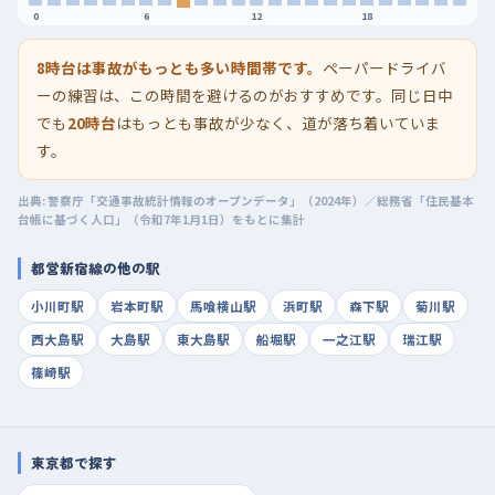
0
6
12
18
8時台は事故がもっとも多い時間帯です。
ペーパードライバ
ーの練習は、この時間を避けるのがおすすめです。同じ日中
でも
20時台
はもっとも事故が少なく、道が落ち着いていま
す。
出典: 警察庁「交通事故統計情報のオープンデータ」（2024年）／総務省「住民基本
台帳に基づく人口」（令和7年1月1日）をもとに集計
都営新宿線の他の駅
小川町駅
岩本町駅
馬喰横山駅
浜町駅
森下駅
菊川駅
西大島駅
大島駅
東大島駅
船堀駅
一之江駅
瑞江駅
篠崎駅
東京都で探す