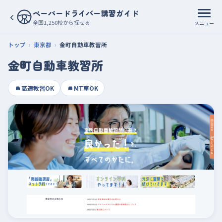
ペーパードライバー講習ガイド
‹
全国1,250校から探せる
メニュー
トップ
東京都
金町自動車教習所
金町自動車教習所
高速教習OK
MT車OK