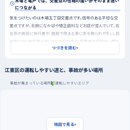
木場と亀戸では、交差点の性格の違いがそのまま迷い
につながる
気をつけたいのは木場五丁目交差点です。信号のある平坦な交
差点ですが、北側になか卯や矯正歯科などお店が並んでいて、右
左折の直前に歩行者や、路肩で停まる車に気を取られやすい。前
の車につられて進んでしまいがちなので、交差点の手前で一度ア
つづきを読む
▾
クセルをゆるめる癖をつけておくと安心です。もうひとつは亀戸
六丁目のあたり。こちらは交差点というより直線の途中で、信号
がないまま横から車や自転車が出てくる形になります。まっすぐで
江東区の運転しやすい道と、事故が多い場所
見通しがよいぶん速度が乗りやすく、そのぶん左右の確認が遅れ
やすい場所なので、道なりに走っているときほど脇道の入口を意
事故が集まっている場所
運転しやすいエリア
識してください。
朝の混雑を避けて夜寄りに走り、駐車は大型店の広い
区画で覚える
練習の時間帯は、朝の通勤通学がいっせいに動く時間を外すの
地図で見る
▾
が一番です。同じ道でも、夜に近い時間帯なら車も人もぐっと減っ