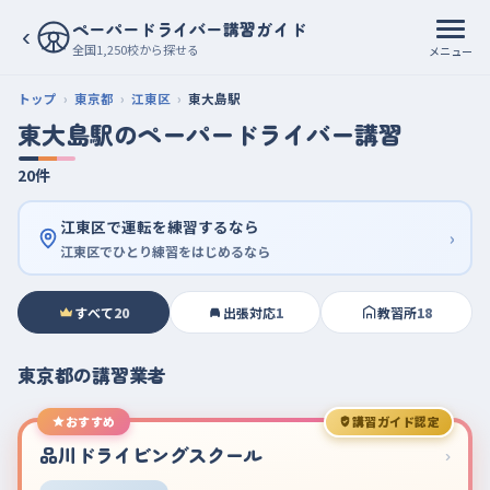
ペーパードライバー講習ガイド
‹
全国1,250校から探せる
メニュー
トップ
東京都
江東区
東大島駅
東大島駅のペーパードライバー講習
20件
江東区で運転を練習するなら
›
江東区でひとり練習をはじめるなら
すべて
20
出張対応
1
教習所
18
東京都の講習業者
おすすめ
講習ガイド認定
品川ドライビングスクール
›