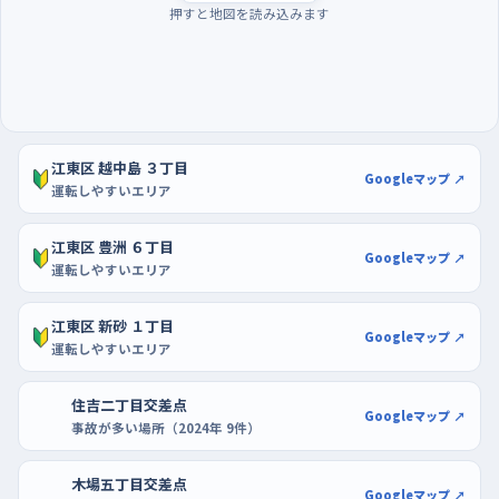
押すと地図を読み込みます
て、車線変更や右折の待ち時間にあわてずにすみます。曜日でい
えば週の後半、とくに金曜の夕方は帰りの車が増えるので、はじ
めのうちは日曜のような静かな日を選ぶと気持ちに余裕が生ま
れます。駐車の練習には、東京イースト21やアリオ北砂の駐車場
が向いています。区画がはっきり引かれていて通路にも幅がある
ので、切り返しを何度やり直しても後ろから急かされにくく、ハンド
江東区 越中島 ３丁目
Googleマップ ↗
運転しやすいエリア
ルを回す量と車の動き方の関係を体で覚えられます。慣れてきた
らイトーヨーカドー北砂店のように、来店客の出入りがある場所
江東区 豊洲 ６丁目
で、歩行者を見ながら停める練習に進むとよいでしょう。
Googleマップ ↗
運転しやすいエリア
江東区 新砂 １丁目
Googleマップ ↗
運転しやすいエリア
住吉二丁目交差点
Googleマップ ↗
事故が多い場所（2024年 9件）
木場五丁目交差点
Googleマップ ↗