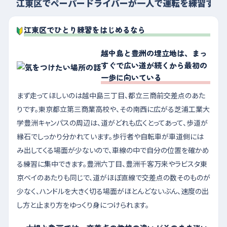
江東区でペーパードライバーが一人で運転を練習する
江東区でひとり練習をはじめるなら
越中島と豊洲の埋立地は、まっ
すぐで広い道が続くから最初の
一歩に向いている
まず走ってほしいのは越中島三丁目、都立三商前交差点のあた
りです。東京都立第三商業高校や、その南西に広がる芝浦工業大
学豊洲キャンパスの周辺は、道がどれも広くとってあって、歩道が
縁石でしっかり分かれています。歩行者や自転車が車道側には
み出してくる場面が少ないので、車線の中で自分の位置を確かめ
る練習に集中できます。豊洲六丁目、豊洲千客万来やラビスタ東
京ベイのあたりも同じで、道がほぼ直線で交差点の数そのものが
少なく、ハンドルを大きく切る場面がほとんどないぶん、速度の出
し方と止まり方をゆっくり身につけられます。