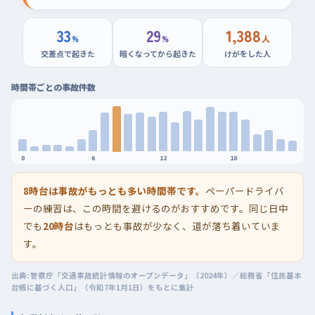
33
29
1,388
%
%
人
交差点で起きた
暗くなってから起きた
けがをした人
時間帯ごとの事故件数
0
6
12
18
8時台は事故がもっとも多い時間帯です。
ペーパードライバ
ーの練習は、この時間を避けるのがおすすめです。同じ日中
でも
20時台
はもっとも事故が少なく、道が落ち着いていま
す。
出典: 警察庁「交通事故統計情報のオープンデータ」（2024年）／総務省「住民基本
台帳に基づく人口」（令和7年1月1日）をもとに集計