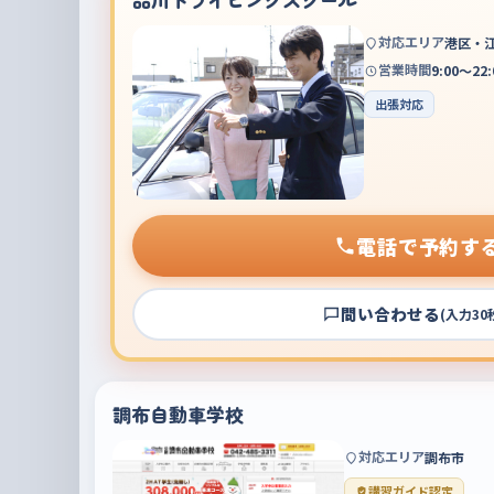
対応エリア
港区・
営業時間
9:00～22:
出張対応
電話で予約す
問い合わせる
(入力30
調布自動車学校
対応エリア
調布市
講習ガイド認定