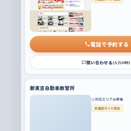
電話で予約する
問い合わせる
(入力30秒)
新東京自動車教習所
対応エリア
小平市
講習ガイド認定