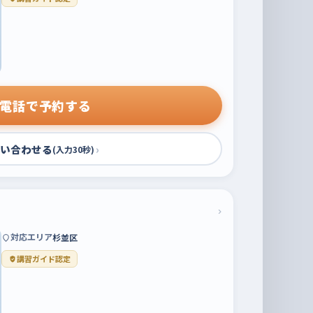
電話で予約する
い合わせる
›
(入力30秒)
›
対応エリア
杉並区
講習ガイド認定