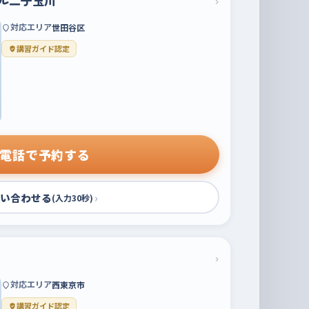
ル二子玉川
›
対応エリア
世田谷区
講習ガイド認定
電話で予約する
い合わせる
›
(入力30秒)
›
対応エリア
西東京市
講習ガイド認定