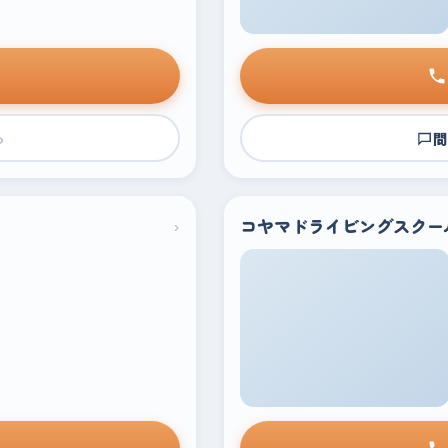
›
問
›
コヤマドライビングスクー