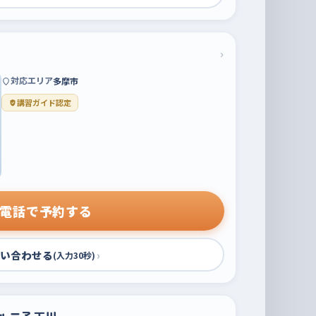
›
対応エリア
多摩市
講習ガイド認定
電話で予約する
い合わせる
›
(入力30秒)