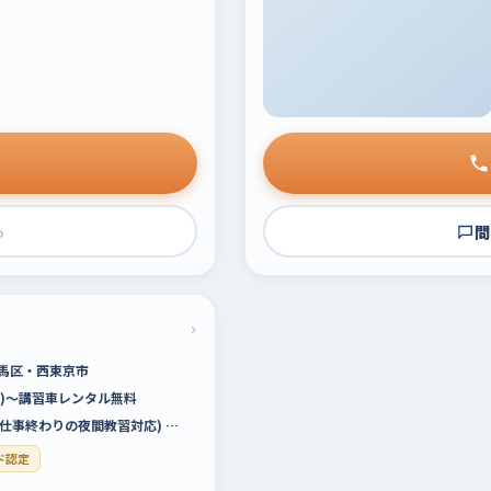
›
問
›
馬区・西東京市
税込)～講習車レンタル無料
00(仕事終わりの夜間教習対応) …
ド認定