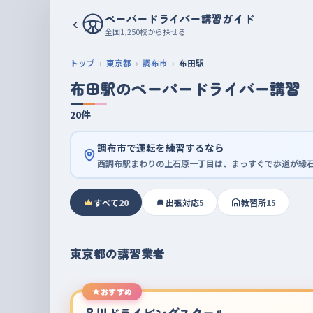
ペーパードライバー講習ガイド
‹
全国1,250校から探せる
トップ
東京都
調布市
布田駅
布田駅のペーパードライバー講習
20件
調布市で運転を練習するなら
西調布駅まわりの上石原一丁目は、まっすぐで歩道が縁
すべて
20
出張対応
5
教習所
15
東京都の講習業者
おすすめ
品川ドライビングスクール