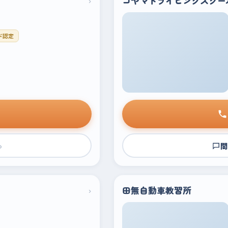
›
コヤマドライビングスクー
ド認定
›
問
›
田無自動車教習所