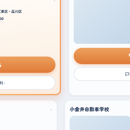
江東区・品川区
00
る
›
秒)
›
小金井自動車学校