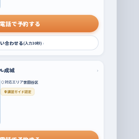
電話で予約する
い合わせる
›
(入力30秒)
ル成城
›
対応エリア
世田谷区
講習ガイド認定