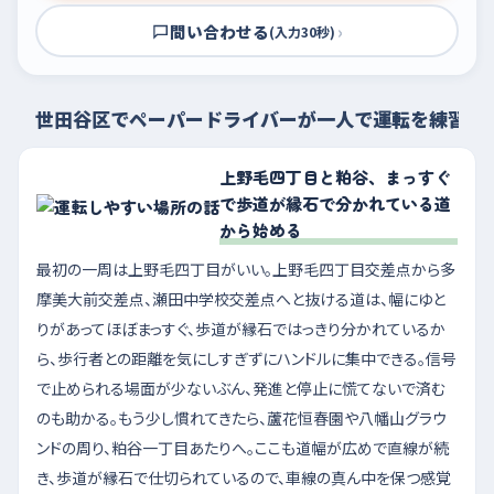
問い合わせる
›
(入力30秒)
世田谷区でペーパードライバーが一人で運転を練習す
上野毛四丁目と粕谷、まっすぐ
で歩道が縁石で分かれている道
から始める
最初の一周は上野毛四丁目がいい。上野毛四丁目交差点から多
摩美大前交差点、瀬田中学校交差点へと抜ける道は、幅にゆと
りがあってほぼまっすぐ、歩道が縁石ではっきり分かれているか
ら、歩行者との距離を気にしすぎずにハンドルに集中できる。信号
で止められる場面が少ないぶん、発進と停止に慌てないで済む
のも助かる。もう少し慣れてきたら、蘆花恒春園や八幡山グラウ
ンドの周り、粕谷一丁目あたりへ。ここも道幅が広めで直線が続
き、歩道が縁石で仕切られているので、車線の真ん中を保つ感覚