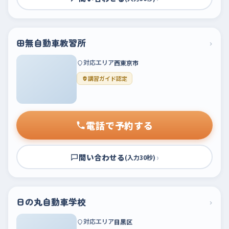
田無自動車教習所
›
対応エリア
西東京市
講習ガイド認定
電話で予約する
問い合わせる
›
(入力30秒)
日の丸自動車学校
›
対応エリア
目黒区