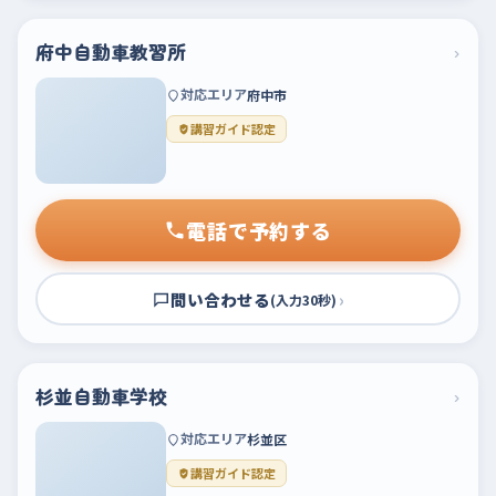
府中自動車教習所
›
対応エリア
府中市
講習ガイド認定
電話で予約する
問い合わせる
›
(入力30秒)
杉並自動車学校
›
対応エリア
杉並区
講習ガイド認定