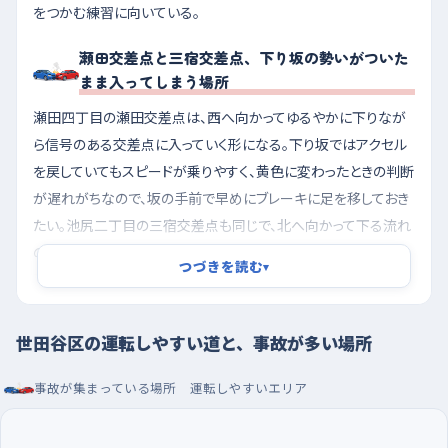
をつかむ練習に向いている。
瀬田交差点と三宿交差点、下り坂の勢いがついた
まま入ってしまう場所
瀬田四丁目の瀬田交差点は、西へ向かってゆるやかに下りなが
ら信号のある交差点に入っていく形になる。下り坂ではアクセル
を戻していてもスピードが乗りやすく、黄色に変わったときの判断
が遅れがちなので、坂の手前で早めにブレーキに足を移しておき
たい。池尻二丁目の三宿交差点も同じで、北へ向かって下る流れ
のまま信号に近づく。角に金物店や信用金庫があって人や自転
つづきを読む
▾
車の出入りが多く、右左折のときに歩行者を見落としやすいか
ら、曲がる前に一度、車を止めるつもりで速度を落としておくと安
心だ。粕谷一丁目の千歳台交差点や駒沢二丁目の駒沢大学駅前
世田谷区の運転しやすい道と、事故が多い場所
あたりは、平らでまっすぐな道の途中に信号のない出入り口が重
なる場所で、店の駐車場から出てくる車が急に前に入ってくること
事故が集まっている場所
運転しやすいエリア
がある。まっすぐな道ほど気がゆるむので、両側の切れ目を意識
しておきたい。