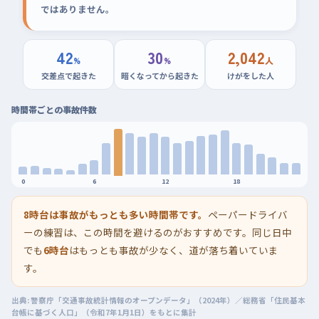
ではありません。
42
30
2,042
%
%
人
交差点で起きた
暗くなってから起きた
けがをした人
時間帯ごとの事故件数
0
6
12
18
8時台は事故がもっとも多い時間帯です。
ペーパードライバ
ーの練習は、この時間を避けるのがおすすめです。同じ日中
でも
6時台
はもっとも事故が少なく、道が落ち着いていま
す。
出典: 警察庁「交通事故統計情報のオープンデータ」（2024年）／総務省「住民基本
台帳に基づく人口」（令和7年1月1日）をもとに集計