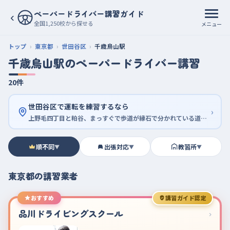
ペーパードライバー講習ガイド
‹
全国1,250校から探せる
メニュー
トップ
東京都
世田谷区
千歳烏山駅
千歳烏山駅のペーパードライバー講習
20件
世田谷区で運転を練習するなら
›
上野毛四丁目と粕谷、まっすぐで歩道が縁石で分かれている道から始める
順不同
出張対応
教習所
▼
▼
▼
東京都の講習業者
おすすめ
講習ガイド認定
品川ドライビングスクール
›