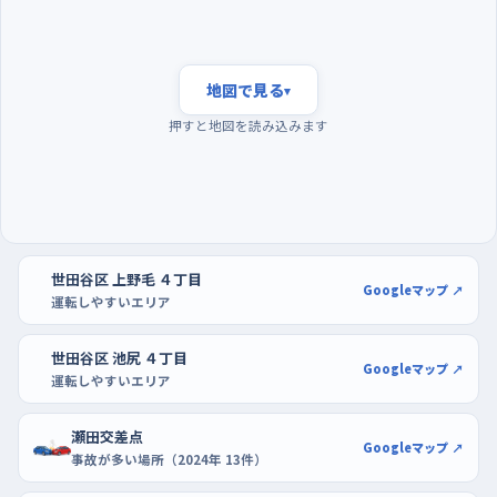
朝の混み合う前に走り、買い物ついでに駐車を練習す
る
地図で見る
▾
通勤と通学が重なる朝の時間帯は、車も自転車も歩行者もいち
押すと地図を読み込みます
どきに増えて、判断する材料が多くなりすぎる。慣れないうちは、
それより早い朝の静かな時間に走り出すと、道の形そのものをゆ
っくり確かめられる。曜日でいえば週の後半、とくに金曜と土曜は
買い物や外出の車が増えるので、避けられるなら前半の平日の
ほうが気楽だ。駐車の練習は、経堂コルティやソコラ用賀のよう
世田谷区 上野毛 ４丁目
な商業施設の駐車場が使いやすい。区画がはっきりしていて、空
Googleマップ ↗
運転しやすいエリア
いている時間帯なら隣に気を遣わず切り返せる。まずは広い場
所で一台分に収める感覚をつかんでから、街なかの時間貸しに
世田谷区 池尻 ４丁目
Googleマップ ↗
挑戦するといい。
運転しやすいエリア
瀬田交差点
Googleマップ ↗
事故が多い場所（2024年 13件）