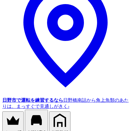
日野市で運転を練習するなら
日野橋南詰から角上魚類のあた
りは、まっすぐで見通しがきく
›