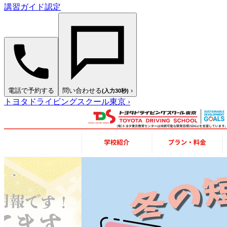
講習ガイド認定
電話で予約する
問い合わせる
›
(入力30秒)
トヨタドライビングスクール東京
›