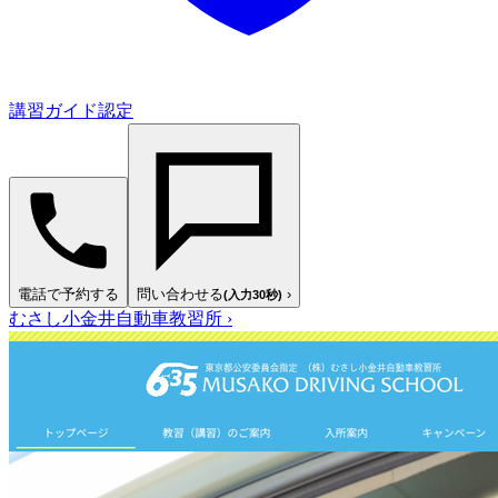
講習ガイド認定
電話で予約する
問い合わせる
›
(入力30秒)
むさし小金井自動車教習所
›