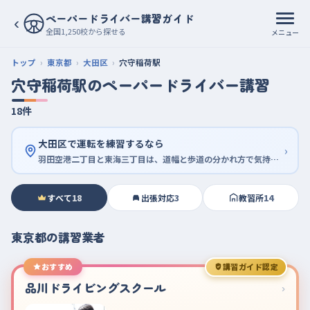
ペーパードライバー講習ガイド
‹
全国1,250校から探せる
メニュー
トップ
東京都
大田区
穴守稲荷駅
穴守稲荷駅のペーパードライバー講習
18件
大田区で運転を練習するなら
›
羽田空港二丁目と東海三丁目は、道幅と歩道の分かれ方で気持ちに余裕ができる
すべて
18
出張対応
3
教習所
14
東京都の講習業者
おすすめ
講習ガイド認定
品川ドライビングスクール
›