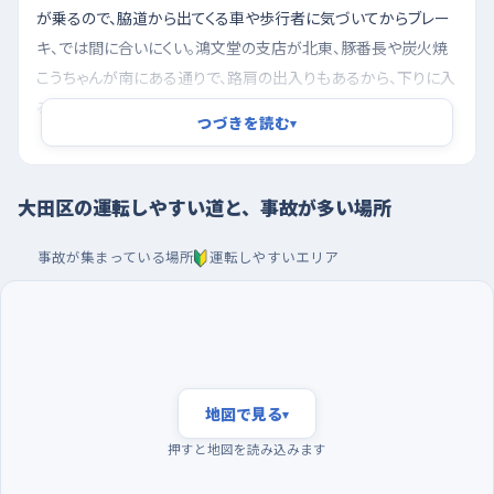
が乗るので、脇道から出てくる車や歩行者に気づいてからブレー
キ、では間に合いにくい。鴻文堂の支店が北東、豚番長や炭火焼
こうちゃんが南にある通りで、路肩の出入りもあるから、下りに入
る手前で一度アクセルを抜いておくと楽になる。大森北六丁目の
つづきを読む
▾
大森東交差点は平坦だが、共立信用組合の平和島支店や多摩川
屋が北側にある交わりで、右折待ちのあいだに対向車と横断す
る人を同時に見ることになりやすい。無理に入らず、次の信号を
大田区の運転しやすい道と、事故が多い場所
待つくらいでちょうどいい。
事故が集まっている場所
運転しやすいエリア
夕方を避けて朝いちばんに走り、駐車はマチノマ大森
やLuz大森でゆっくり
一日のなかでは夕方、日が傾いて帰宅の車と買い物や下校の人
が重なる時間がいちばん気を張る。逆に早朝は車も人も少なく、
信号のつながりも読みやすいので、一人で練習するなら朝のうち
地図で見る
▾
に出てしまうのがおすすめ。曜日でいうと火曜と木曜は通勤や配
押すと地図を読み込みます
送の車が多く感じられるので、慣れないうちは土日の朝に回すと
気持ちが楽になる。駐車の練習は、マチノマ大森やLuz大森のよ