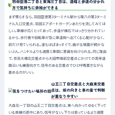
羽田空港二丁目と東海三丁目は、道幅と歩道の分かれ
方で気持ちに余裕ができる
まず慣らすなら、羽田空港第3ターミナル駅から環八の第3ターミ
ナル入口交差点、羽田エアポートガーデンあたりを流してみてほ
しい。車線が広くとってあって、歩道が縁石ではっきり分かれてい
るから、歩行者や自転車が急に車道側へ出てくる心配が少なく、
前だけ見ていられる。道もほぼまっすぐで、曲がる場面が続かな
いぶん、ハンドルよりも速度と車間に意識を向けられる。同じ理由
で、京浜大橋北交差点から大田市場前交差点にかけての湾岸道
路沿いも練習向きで、信号のある交差点でひと呼吸置きながら
進めるのがいい。
山王二丁目交差点と大森東交差
点は、坂の向きと車の量で判断
が重なりやすい
大森北一丁目の山王二丁目交差点は、東へ向かってゆるく下って
いる直線の途中にあり、信号がない。下りは思っているより速度