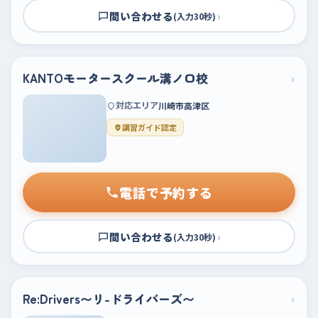
問い合わせる
›
(入力30秒)
KANTOモータースクール溝ノ口校
›
対応エリア
川崎市高津区
講習ガイド認定
電話で予約する
問い合わせる
›
(入力30秒)
Re:Drivers〜リ-ドライバーズ〜
›