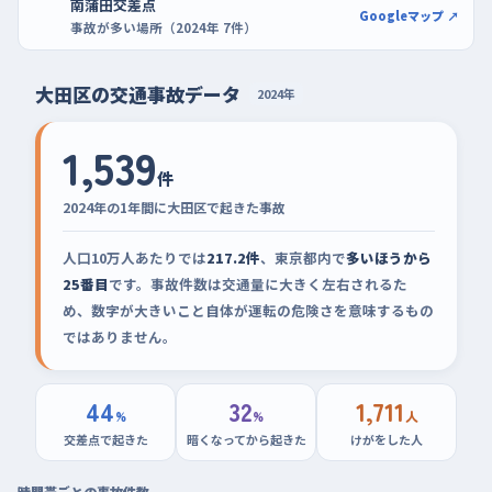
南蒲田交差点
Googleマップ ↗
事故が多い場所（2024年 7件）
大田区の交通事故データ
2024年
1,539
件
2024年の1年間に大田区で起きた事故
人口10万人あたりでは
217.2件
、東京都内で
多いほうから
25番目
です。事故件数は交通量に大きく左右されるた
め、数字が大きいこと自体が運転の危険さを意味するもの
ではありません。
44
32
1,711
%
%
人
交差点で起きた
暗くなってから起きた
けがをした人
時間帯ごとの事故件数