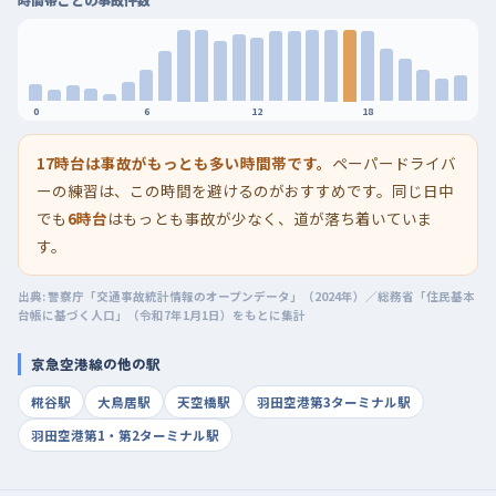
0
6
12
18
17時台は事故がもっとも多い時間帯です。
ペーパードライバ
ーの練習は、この時間を避けるのがおすすめです。同じ日中
でも
6時台
はもっとも事故が少なく、道が落ち着いていま
す。
出典: 警察庁「交通事故統計情報のオープンデータ」（2024年）／総務省「住民基本
台帳に基づく人口」（令和7年1月1日）をもとに集計
京急空港線の他の駅
糀谷駅
大鳥居駅
天空橋駅
羽田空港第3ターミナル駅
羽田空港第1・第2ターミナル駅