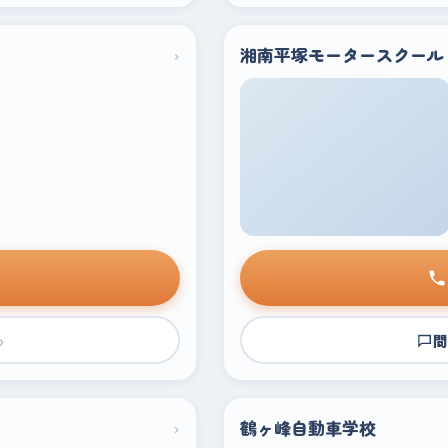
›
湘南平塚モータースクール
›
問
›
鶴ヶ峰自動車学校