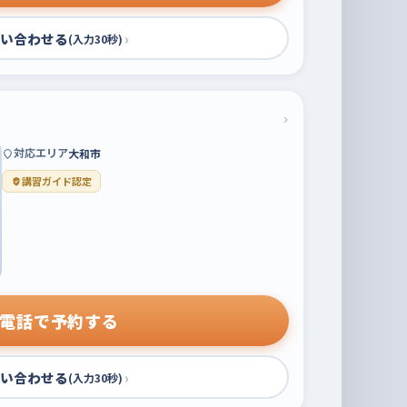
い合わせる
›
(入力30秒)
›
対応エリア
大和市
講習ガイド認定
電話で予約する
い合わせる
›
(入力30秒)