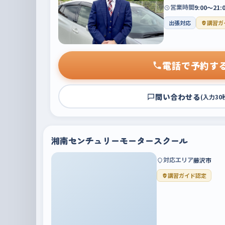
営業時間
9:00〜21
出張対応
講習ガ
電話で予約す
問い合わせる
(入力30
湘南センチュリーモータースクール
対応エリア
藤沢市
講習ガイド認定