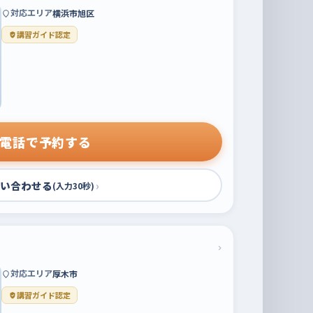
対応エリア
横浜市旭区
講習ガイド認定
電話で予約する
い合わせる
›
(入力30秒)
›
対応エリア
厚木市
講習ガイド認定