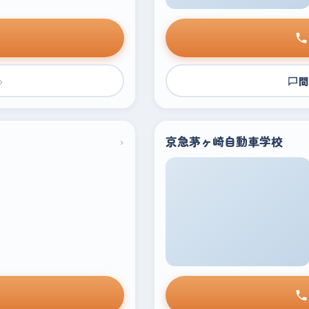
›
問
›
京急茅ヶ崎自動車学校