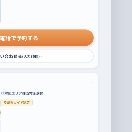
電話で予約する
い合わせる
›
(入力30秒)
›
対応エリア
横浜市金沢区
講習ガイド認定