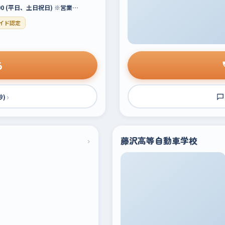
:00 (平日、土日祝日) ※営業…
イド認定
る
›
秒)
›
藤沢高等自動車学校