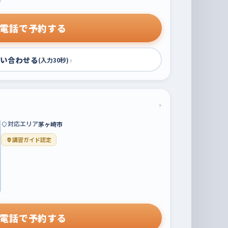
電話で予約する
い合わせる
›
(入力30秒)
›
対応エリア
茅ヶ崎市
講習ガイド認定
電話で予約する