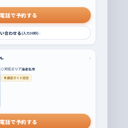
電話で予約する
い合わせる
›
(入力30秒)
ル
›
対応エリア
海老名市
講習ガイド認定
電話で予約する