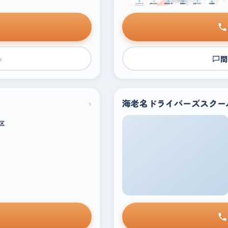
›
問
›
海老名ドライバーズスクー
区