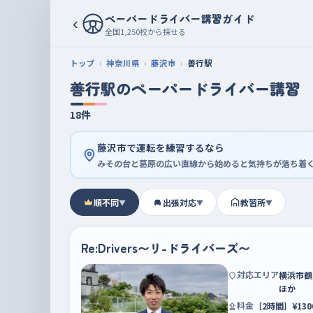
ペーパードライバー講習ガイド
‹
全国1,250校から探せる
トップ
神奈川県
藤沢市
善行駅
善行駅のペーパードライバー講習
18件
藤沢市で運転を練習するなら
みその台と葛原の広い直線から始めると気持ちが落ち着
順不同
出張対応
教習所
▼
▼
▼
Re:Drivers〜リ-ドライバーズ〜
対応エリア
横浜市鶴
ほか
料金
［2時間］¥1300