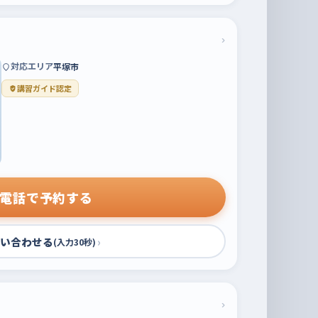
›
対応エリア
平塚市
講習ガイド認定
電話で予約する
い合わせる
›
(入力30秒)
›