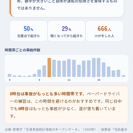
め、数字が大きいこと自体が運転の危険さを意味するもの
ではありません。
50
29
666
%
%
人
交差点で起きた
暗くなってから起きた
けがをした人
時間帯ごとの事故件数
0
6
12
18
8時台は事故がもっとも多い時間帯です。
ペーパードライバ
ーの練習は、この時間を避けるのがおすすめです。同じ日中
でも
6時台
はもっとも事故が少なく、道が落ち着いていま
す。
出典: 警察庁「交通事故統計情報のオープンデータ」（2024年）／総務省「住民基本