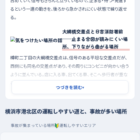
占めていて信号もきちんと立っているので、止まる・待つ・発進す
るという一連の動きを、後ろから急かされにくい状態で繰り返せ
る。
大綱橋交差点と日吉消防署前
——止まる合図が読みにくい場
所、下りながら曲がる場所
樽町二丁目の大綱橋交差点は、信号のある平坦な交差点だが、
西側にも同名の交差点があり、その周りにコンビニが向かい合う
ように並んでいる。店に入る車、出てくる車、そこへ歩行者が重な
るので、青だからと流れに乗ったまま進むと、目の前で急に止ま
つづきを読む
▾
る車に気づくのが遅れやすい。日吉四丁目の日吉消防署前交差
点は、南へ向かってゆるやかに下っている上に、歩行者と車が
別々に進む形の信号がついている。北東にコーヒー店、南東に保
横浜市港北区の運転しやすい道と、事故が多い場所
育園、東にスポーツクラブがあって人の出入りが多く、下り坂では
思ったより速度が乗るため、早めにブレーキへ足を移しておきた
事故が集まっている場所
運転しやすいエリア
い。岸根交差点の周りは信号のない直線で、会社が並ぶ区間だ