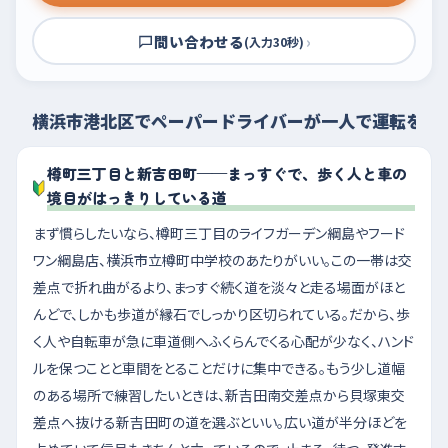
問い合わせる
›
(入力30秒)
横浜市港北区でペーパードライバーが一人で運転を練
樽町三丁目と新吉田町——まっすぐで、歩く人と車の
境目がはっきりしている道
まず慣らしたいなら、樽町三丁目のライフガーデン綱島やフード
ワン綱島店、横浜市立樽町中学校のあたりがいい。この一帯は交
差点で折れ曲がるより、まっすぐ続く道を淡々と走る場面がほと
んどで、しかも歩道が縁石でしっかり区切られている。だから、歩
く人や自転車が急に車道側へふくらんでくる心配が少なく、ハンド
ルを保つことと車間をとることだけに集中できる。もう少し道幅
のある場所で練習したいときは、新吉田南交差点から貝塚東交
差点へ抜ける新吉田町の道を選ぶといい。広い道が半分ほどを