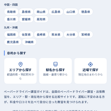
中国・四国
鳥取県
島根県
岡山県
広島県
山口県
徳島県
香川県
愛媛県
高知県
九州・沖縄
福岡県
佐賀県
長崎県
熊本県
大分県
宮崎県
鹿児島県
沖縄県
目的から探す
エリアから探す
駅名から探す
近場で探す
都道府県・市区町村か
路線・最寄り駅から
現在地のまわりから
ら
ペーパードライバー講習ガイドは、全国のペーパードライバー講習・出張教
習を、エリア・駅・現在地から探せる比較サイトです。運転に不安のある方
が、料金や口コミを比べて自分に合った教習を見つけられます。