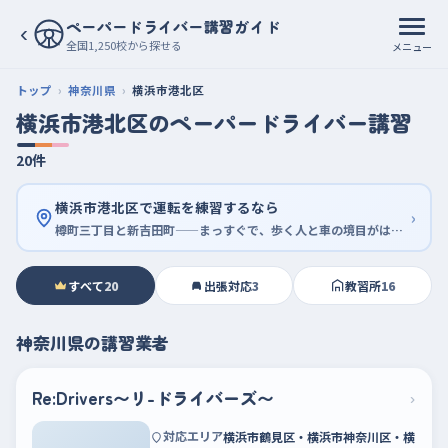
ペーパードライバー講習ガイド
‹
全国1,250校から探せる
メニュー
トップ
神奈川県
横浜市港北区
横浜市港北区のペーパードライバー講習
20件
横浜市港北区で運転を練習するなら
›
樽町三丁目と新吉田町——まっすぐで、歩く人と車の境目がはっきりしている道
すべて
20
出張対応
3
教習所
16
神奈川県の講習業者
Re:Drivers〜リ-ドライバーズ〜
›
対応エリア
横浜市鶴見区・横浜市神奈川区・横