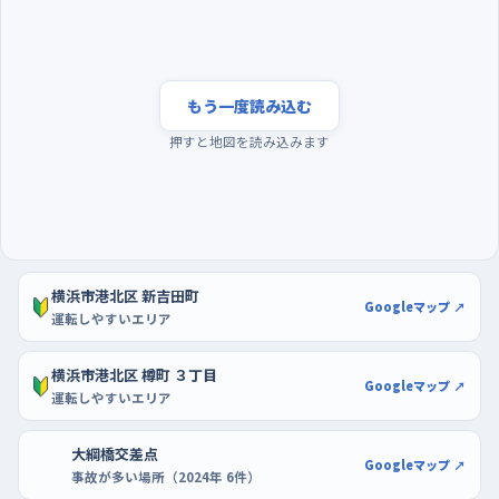
けに脇道から出てくる車が読みにくい。
朝いちばんの静けさを狙い、駐車はトレッサ横浜や綱
島の商業施設で
もう一度読み込む
練習に出るなら、朝の通勤や通学で道が混み合う時間より少し
押すと地図を読み込みます
前、まだ車も人もまばらな早い時間帯が断然やりやすい。週の半
ばは車の動きがせわしなくなりやすいので、最初のうちは日曜の
朝など、流れがゆるい日を選ぶと気持ちに余裕が生まれる。駐車
の練習には、区画が広くとられているトレッサ横浜が向いていて、
隣に北棟もあるため空いている側を選べるのが心強い。綱島側
横浜市港北区 新吉田町
で練習するなら、ライフガーデン綱島に寄って、買い物ついでに前
Googleマップ ↗
運転しやすいエリア
向き駐車とバック駐車を何度か繰り返しておくといい。
横浜市港北区 樽町 ３丁目
Googleマップ ↗
運転しやすいエリア
大綱橋交差点
Googleマップ ↗
事故が多い場所（2024年 6件）