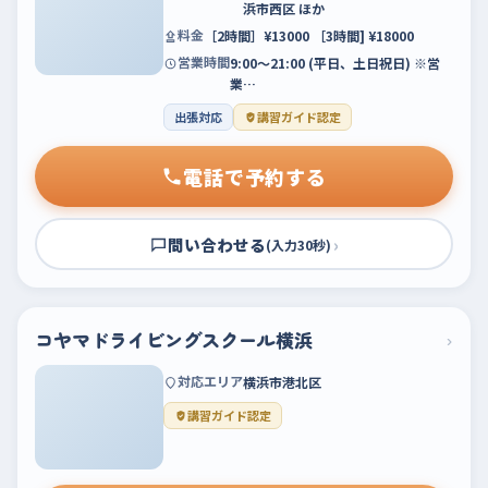
浜市西区 ほか
料金
［2時間］¥13000 ［3時間] ¥18000
営業時間
9:00〜21:00 (平日、土日祝日) ※営
業…
出張対応
講習ガイド認定
電話で予約する
問い合わせる
›
(入力30秒)
コヤマドライビングスクール横浜
›
対応エリア
横浜市港北区
講習ガイド認定