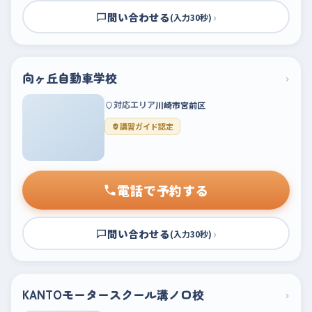
問い合わせる
›
(入力30秒)
向ヶ丘自動車学校
›
対応エリア
川崎市宮前区
講習ガイド認定
電話で予約する
問い合わせる
›
(入力30秒)
KANTOモータースクール溝ノ口校
›