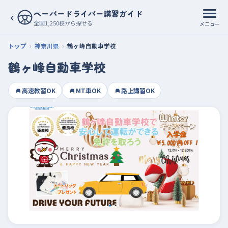
ペーパードライバー講習ガイド
‹
全国1,250校から探せる
メニュー
トップ
神奈川県
鶴ヶ峰自動車学校
鶴ヶ峰自動車学校
高速教習OK
MT車OK
路上講習OK