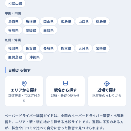
和歌山県
中国・四国
鳥取県
島根県
岡山県
広島県
山口県
徳島県
香川県
愛媛県
高知県
九州・沖縄
福岡県
佐賀県
長崎県
熊本県
大分県
宮崎県
鹿児島県
沖縄県
目的から探す
エリアから探す
駅名から探す
近場で探す
都道府県・市区町村か
路線・最寄り駅から
現在地のまわりから
ら
ペーパードライバー講習ガイドは、全国のペーパードライバー講習・出張教
習を、エリア・駅・現在地から探せる比較サイトです。運転に不安のある方
が、料金や口コミを比べて自分に合った教習を見つけられます。