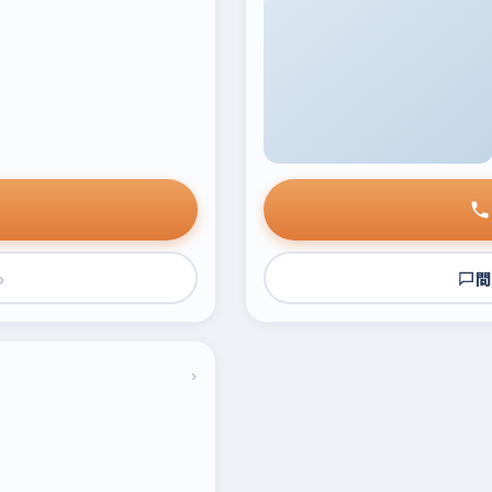
›
問
›