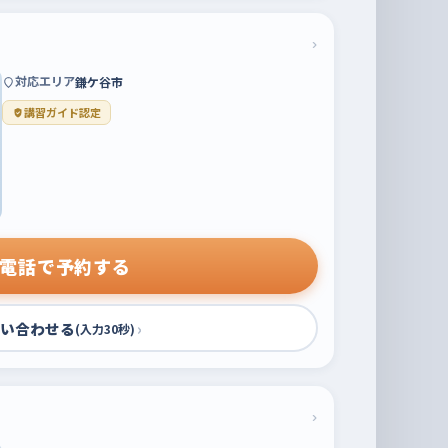
›
対応エリア
鎌ケ谷市
講習ガイド認定
電話で予約する
い合わせる
›
(入力30秒)
›