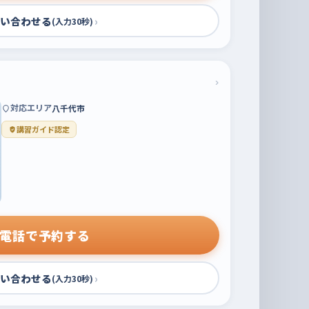
い合わせる
›
(入力30秒)
›
対応エリア
八千代市
講習ガイド認定
電話で予約する
い合わせる
›
(入力30秒)