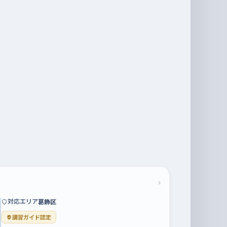
›
対応エリア
葛飾区
講習ガイド認定