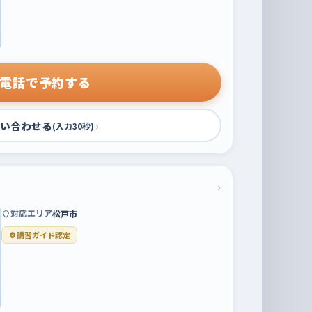
電話で予約する
い合わせる
›
(入力30秒)
›
対応エリア
松戸市
講習ガイド認定