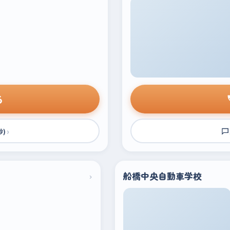
る
›
秒)
›
船橋中央自動車学校