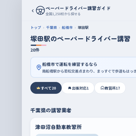
ペーパードライバー講習ガイド
‹
全国1,250校から探せる
トップ
千葉県
船橋市
塚田駅
塚田駅のペーパードライバー講習
20件
船橋市で運転を練習するなら
南船橋駅から若松交差点まわり、まっすぐで歩道もはっ
すべて
20
出張対応
1
教習所
17
千葉県の講習業者
津田沼自動車教習所