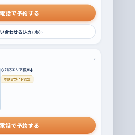
電話で予約する
い合わせる
›
(入力30秒)
›
対応エリア
松戸市
講習ガイド認定
電話で予約する