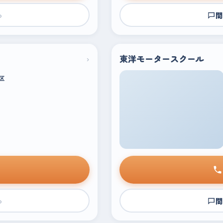
›
問
›
東洋モータースクール
区
›
問