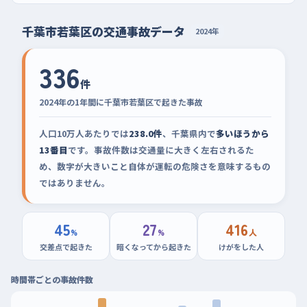
千葉市若葉区の交通事故データ
2024年
336
件
2024年の1年間に千葉市若葉区で起きた事故
人口10万人あたりでは
238.0件
、千葉県内で
多いほうから
13番目
です。事故件数は交通量に大きく左右されるた
め、数字が大きいこと自体が運転の危険さを意味するもの
ではありません。
45
27
416
%
%
人
交差点で起きた
暗くなってから起きた
けがをした人
時間帯ごとの事故件数