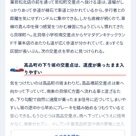
葉若松北店の前を通って若松町交差点へ抜ける道は、道幅がし
っかりあって歩道が縁石で車道と分かれているから、歩行者との
距離を気にせずハンドルに集中できる。しかも直線が続くので、車
線の真ん中を保つ感覚をつかむ練習にちょうどいい。慣れてきた
ら貝塚町へ。北貝塚小学校南交差点からヤマダデンキテックラン
ド千葉本店のあたりも道が広く歩道が分かれていて、まっすぐな
区間が長いぶん、次の交差点を早めに見つけられる。
高品町の下り坂の交差点は、速度が乗ったまま入
りやすい
気をつけたいのは高品町の坂まわりだ。高品橋前交差点は東へ
向かって下っていて、南東の貝塚IC方面へ流れる車と混ざるた
め、下り勾配で自然に速度が乗ったまま信号に近づいてしまいや
すい。坂の途中から早めにブレーキを踏み始めるつもりでいると
安心できる。もうひとつは高品交差点。南へ下っていくうえに信号
がなく、南東のセブン‐イレブン千葉高品町店や南の夢庵に出入
りする車が横切るので、下りの勢いのまま進むと左右の確認が遅