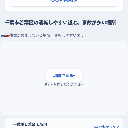
つづきを読む
▾
れがちになる。ここは一度きちんと止まって、首を振ってから出る
くらいでちょうどいい。
千葉市若葉区の運転しやすい道と、事故が多い場所
早い時間の静かな道と、買い物ついでの駐車練習
練習を始めるなら、朝の通勤の流れが立ち上がる前の時間帯が
事故が集まっている場所
運転しやすいエリア
いい。人も車も動き出す時間になると、交差点で判断を迫られる
場面が一気に増えて、初めての道だと余裕がなくなってしまうか
らだ。曜日でいえば、週の半ばや金曜の夕方は帰りの車が重なり
やすいので、まずは日曜の午前あたりから始めると気持ちが楽だ
と思う。駐車の練習は、かわまち矢作モールやカパス千葉のよう
地図で見る
▾
な大きな駐車場を使うのがおすすめ。区画が並んでいて、空いて
押すと地図を読み込みます
いる場所を選んで何度もやり直せるから、切り返しの角度を体で
覚えられる。買い物ついでに寄れば、練習のために出かけるとい
う気負いもなくなるはずだ。
千葉市若葉区 若松町
Googleマップ ↗