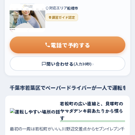
対応エリア
船橋市
講習ガイド認定
電話で予約する
問い合わせる
›
(入力30秒)
千葉市若葉区でペーパードライバーが一人で運転を練
若松町の広い直線と、貝塚町の
ヤマダデンキ前あたりから慣ら
す
最初の一周は若松町がいい。川野辺交差点からセブンイレブン千