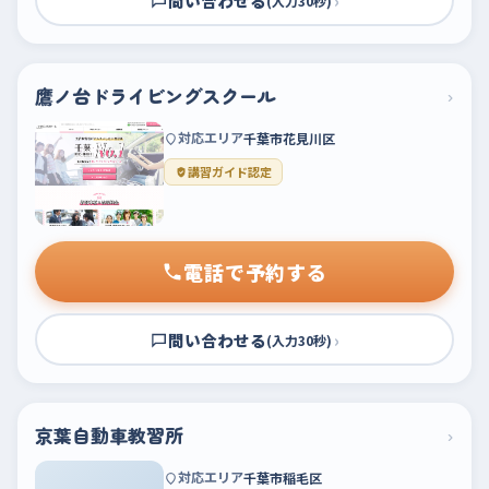
問い合わせる
›
(入力30秒)
鷹ノ台ドライビングスクール
›
対応エリア
千葉市花見川区
講習ガイド認定
電話で予約する
問い合わせる
›
(入力30秒)
京葉自動車教習所
›
対応エリア
千葉市稲毛区