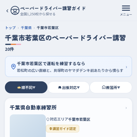
ペーパードライバー講習ガイド
‹
全国1,250校から探せる
メニュー
トップ
千葉県
千葉市若葉区
千葉市若葉区のペーパードライバー講習
20件
千葉市若葉区で運転を練習するなら
›
若松町の広い直線と、貝塚町のヤマダデンキ前あたりから慣らす
順不同
出張対応
教習所
▼
▼
▼
千葉県自動車練習所
›
対応エリア
千葉市若葉区
講習ガイド認定