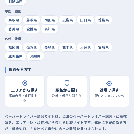
和歌山県
中国・四国
鳥取県
島根県
岡山県
広島県
山口県
徳島県
香川県
愛媛県
高知県
九州・沖縄
福岡県
佐賀県
長崎県
熊本県
大分県
宮崎県
鹿児島県
沖縄県
目的から探す
エリアから探す
駅名から探す
近場で探す
都道府県・市区町村か
路線・最寄り駅から
現在地のまわりから
ら
ペーパードライバー講習ガイドは、全国のペーパードライバー講習・出張教
習を、エリア・駅・現在地から探せる比較サイトです。運転に不安のある方
が、料金や口コミを比べて自分に合った教習を見つけられます。