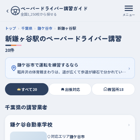
ペーパードライバー講習ガイド
‹
全国1,250校から探せる
メニュー
トップ
千葉県
鎌ケ谷市
新鎌ヶ谷駅
新鎌ヶ谷駅のペーパードライバー講習
20件
鎌ケ谷市で運転を練習するなら
›
軽井沢の体育館まわりは、道が広くて歩道が縁石で分かれているから最初の一歩に向く
すべて
20
出張対応
教習所
18
千葉県の講習業者
鎌ケ谷自動車学校
›
対応エリア
鎌ケ谷市