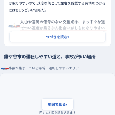
は取りやすいので、速度を落として左右を確認する習慣をつける
にはちょうどいい場所だ。
丸山や富岡の信号のない交差点は、まっすぐな道
でつい速度が乗るぶん出会いがしらになりやすい
つづきを読む
気をつけたいのは、右京塚の丸山一丁目交差点あたり。東に松
▾
屋、北にヘアーオフが見えるあたりは平坦でまっすぐな道が続く
ため、走っていると自然に速度が乗る。そこに信号のない交差点
鎌ケ谷市の運転しやすい道と、事故が多い場所
が現れるので、脇から出てくる車や自転車と鉢合わせしやすい。
手前で一度アクセルを緩め、左右の路地の奥まで目をやってから
事故が集まっている場所
運転しやすいエリア
通過したい。
もうひとつは富岡三丁目の富岡一丁目交差点。北西にベルクが
あるので買い物の車が出入りし、駐車場から出てくる車や、店に
入ろうと減速する車が前後に混ざる。ここも信号がないぶん、譲
り合いの判断を自分でしなければならない。無理に間に入らず、
地図で見る
▾
間隔が空くまで待つほうがずっと楽だ。東道野辺の中新山交差
押すと地図を読み込みます