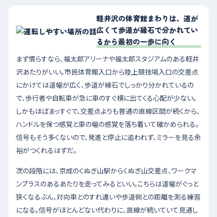
軽井沢の体育館まわりは、道が
広くて歩道が縁石で分かれてい
るから最初の一歩に向く
まず慣らすなら、福太郎アリーナや福太郎スタジアムのある軽井
沢あたりがいい。市民体育館入口から陸上競技場入口の交差点
にかけては道幅が広く、歩道が縁石でしっかり分かれているの
で、歩行者や自転車が急に車のすぐ横に出てくる心配が少ない。
しかもほぼまっすぐで、交差点よりも普通の直線区間が続くから、
ハンドルを保つ感覚と車の幅の感覚を落ち着いて確かめられる。
信号もそう多くないので、発進と停止に追われず、ミラーを見る余
裕がつくれるはずだ。
次の段階には、京成のくぬぎ山駅からくぬぎ山交差点、ワークマ
ンプラスのあるあたりを走ってみるといい。こちらは道幅がぐっと
狭くなるぶん、対向車とのすれ違いや歩道側との距離を測る練習
になる。信号がほとんどない代わりに、直線が続いていて見通し