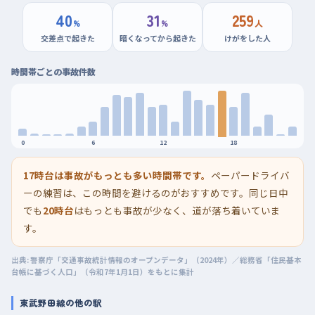
40
31
259
%
%
人
交差点で起きた
暗くなってから起きた
けがをした人
時間帯ごとの事故件数
0
6
12
18
17時台は事故がもっとも多い時間帯です。
ペーパードライバ
ーの練習は、この時間を避けるのがおすすめです。同じ日中
でも
20時台
はもっとも事故が少なく、道が落ち着いていま
す。
出典: 警察庁「交通事故統計情報のオープンデータ」（2024年）／総務省「住民基本
台帳に基づく人口」（令和7年1月1日）をもとに集計
東武野田線の他の駅