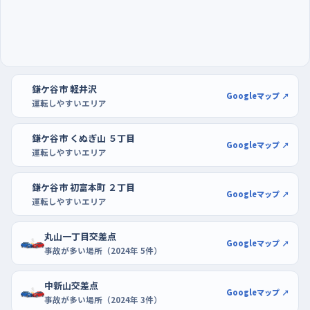
点は、西にトヨタカローラの店舗が目印で、こちらは信号のある
交差点。曲がる車と直進する車が交錯するので、矢印や対向車の
動きを最後まで見てから動きたい。
朝の早い時間に走り出し、駐車はショッピングプラザ
鎌ケ谷市 軽井沢
鎌ヶ谷やイオンの広い区画で
Googleマップ ↗
運転しやすいエリア
夕方は帰宅の車と買い物の車、それに歩いて帰る人が一度に増
えるので、練習には向かない。日中でいちばん静かなのは早朝
鎌ケ谷市 くぬぎ山 ５丁目
Googleマップ ↗
で、日が昇ってすぐの時間なら交差点でも自分のペースで確認で
運転しやすいエリア
きる。曜日でいえば火曜や週末より、比較的落ち着く月曜や日曜
鎌ケ谷市 初富本町 ２丁目
の朝が動きやすい。
Googleマップ ↗
運転しやすいエリア
駐車の練習は、初富交差点近くのショッピングプラザ鎌ヶ谷か、イ
丸山一丁目交差点
オン鎌ヶ谷ショッピングセンターの駐車場が使いやすい。開店直
Googleマップ ↗
事故が多い場所（2024年 5件）
後なら空き区画が多く、隣の車を気にせず切り返せる。慣れてき
たらDCM鎌ヶ谷店のように出入口の形が違う場所も試すと、感覚
中新山交差点
Googleマップ ↗
の幅が広がる。
事故が多い場所（2024年 3件）