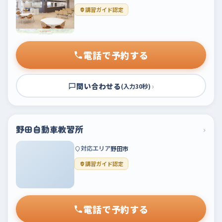
講習ガイド認定
電話で予約する
問い合わせる
›
(入力30秒)
野田自動車教習所
›
対応エリア
野田市
講習ガイド認定
電話で予約する