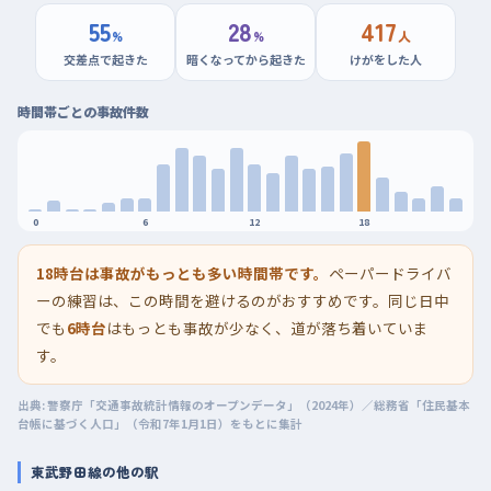
55
28
417
%
%
人
交差点で起きた
暗くなってから起きた
けがをした人
時間帯ごとの事故件数
0
6
12
18
18時台は事故がもっとも多い時間帯です。
ペーパードライバ
ーの練習は、この時間を避けるのがおすすめです。同じ日中
でも
6時台
はもっとも事故が少なく、道が落ち着いていま
す。
出典: 警察庁「交通事故統計情報のオープンデータ」（2024年）／総務省「住民基本
台帳に基づく人口」（令和7年1月1日）をもとに集計
東武野田線の他の駅