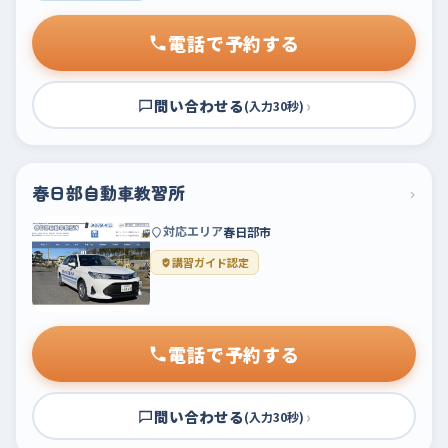
電話で予約する
問い合わせる
›
(入力30秒)
春日部自動車教習所
›
対応エリア
春日部市
講習ガイド認定
電話で予約する
問い合わせる
›
(入力30秒)