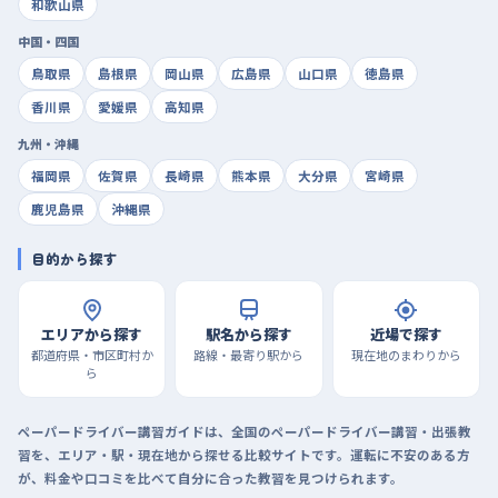
和歌山県
中国・四国
鳥取県
島根県
岡山県
広島県
山口県
徳島県
香川県
愛媛県
高知県
九州・沖縄
福岡県
佐賀県
長崎県
熊本県
大分県
宮崎県
鹿児島県
沖縄県
目的から探す
エリアから探す
駅名から探す
近場で探す
都道府県・市区町村か
路線・最寄り駅から
現在地のまわりから
ら
ペーパードライバー講習ガイドは、全国のペーパードライバー講習・出張教
習を、エリア・駅・現在地から探せる比較サイトです。運転に不安のある方
が、料金や口コミを比べて自分に合った教習を見つけられます。