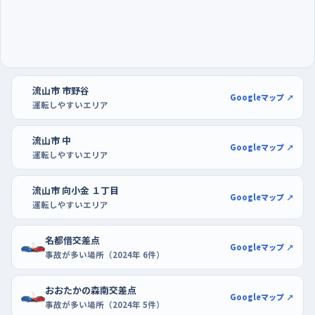
そこを選ぶのも手だ。駐車の練習は、流山おおたかの森S・Cや隣
のTXグランドアベニューおおたかの森の駐車場が使いやすく、開
店前後の空いている時間なら、白線に対してまっすぐ入れる練習
を何度でも繰り返せる。買い物を兼ねてイトーヨーカドー食品館
おおたかの森店に寄り、帰りに出口から本線へ合流するところま
流山市 市野谷
でを一続きでやっておくと、実際の外出がぐっと楽になる。
Googleマップ ↗
運転しやすいエリア
流山市 中
Googleマップ ↗
運転しやすいエリア
流山市 向小金 １丁目
Googleマップ ↗
運転しやすいエリア
名都借交差点
Googleマップ ↗
事故が多い場所（2024年 6件）
おおたかの森南交差点
Googleマップ ↗
事故が多い場所（2024年 5件）