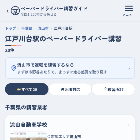
ペーパードライバー講習ガイド
‹
全国1,250校から探せる
メニュー
トップ
千葉県
流山市
江戸川台駅
江戸川台駅のペーパードライバー講習
20件
流山市で運転を練習するなら
›
まずは市野谷あたりで、まっすぐ走る感覚を取り戻す
すべて
20
出張対応
教習所
17
千葉県の講習業者
流山自動車学校
›
対応エリア
流山市