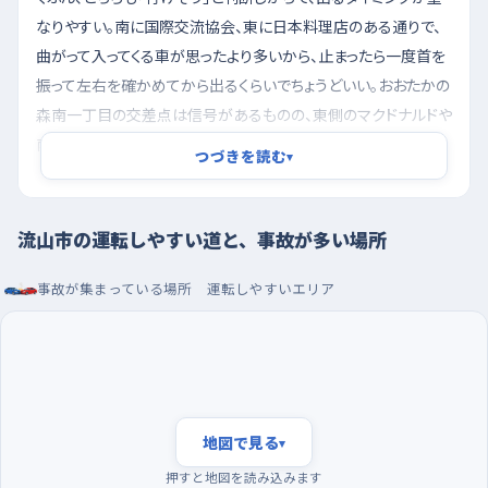
なりやすい。南に国際交流協会、東に日本料理店のある通りで、
曲がって入ってくる車が思ったより多いから、止まったら一度首を
振って左右を確かめてから出るくらいでちょうどいい。おおたかの
森南一丁目の交差点は信号があるものの、東側のマクドナルドや
南側のレンタカーの営業所に出入りする車がすぐ横にいて、右左
つづきを読む
▾
折待ちの間に視線が散りやすい。宮園三丁目の第三コミュニティ
ーホーム前交差点は東へ向かって下っているので、下り側から進
むと速度が乗りやすく、停止線までの距離を早めに読んでおきた
流山市の運転しやすい道と、事故が多い場所
い。
事故が集まっている場所
運転しやすいエリア
早い時間に走り、おおたかの森の駐車場で据え切りを
覚える
夕方の帰宅時間帯は交通量も歩行者も一気に増えて、判断する
ことが多くなる。練習のうちは、明るくなりはじめた早い時間に出
るほうが、周りに追い立てられずに自分のペースで確認できる。
地図で見る
▾
曜日でいえば日曜は流れがゆるみやすいので、最初の何回かは
押すと地図を読み込みます