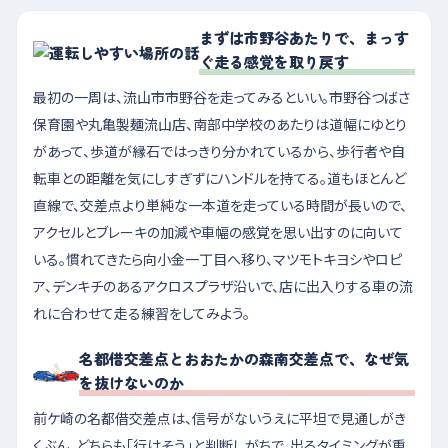
まずは市野谷あたりで、まっす
ぐ走る感覚を取り戻す
最初の一周は、流山市市野谷を走ってみるといい。市野谷つばさ
保育園や丸亀製麺流山店、南部中学校のあたりは道幅にゆとり
があって、歩道が縁石ではっきり分かれているから、歩行者や自
転車との距離を気にしすぎずにハンドルを持てる。道もほとんど
直線で、交差点より単純な一本道を走っている時間が長いので、
アクセルとブレーキの加減や車幅の感覚を思い出すのに向いて
いる。慣れてきたら向小金一丁目へ移り、マツモトキヨシやロピ
ア、デンキチのあるアクロスプラザ沿いで、店に出入りする車の流
れに合わせて走る練習をしてみよう。
名都借交差点とおおたかの森南交差点で、なぜ気
を抜けないのか
前ケ崎の名都借交差点は、信号がないうえに平坦で見通しがき
くぶん、どちらも「行けそう」と判断しがちで、出るタイミングが重