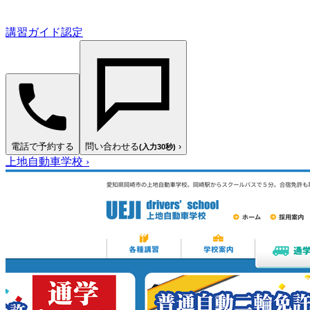
講習ガイド認定
電話で予約する
問い合わせる
›
(入力30秒)
上地自動車学校
›