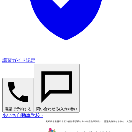
講習ガイド認定
電話で予約する
問い合わせる
›
(入力30秒)
あいち自動車学校
›