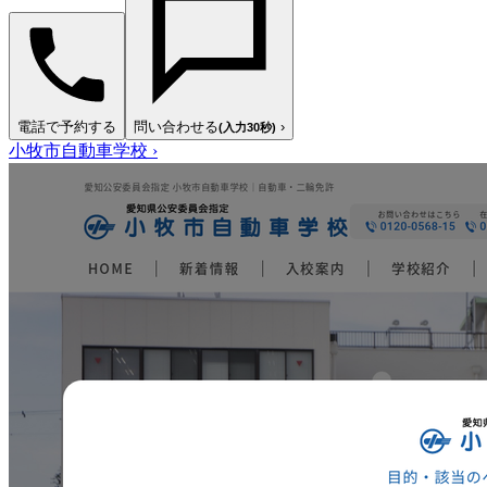
電話で予約する
問い合わせる
›
(入力30秒)
小牧市自動車学校
›