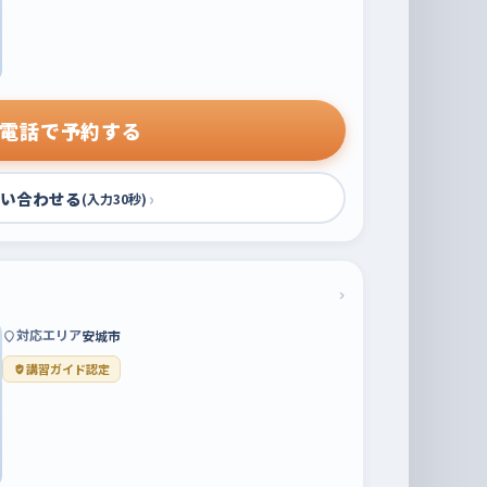
電話で予約する
い合わせる
›
(入力30秒)
›
対応エリア
安城市
講習ガイド認定