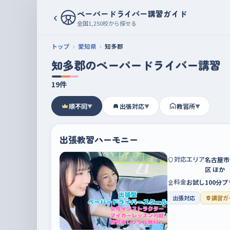
ペーパードライバー講習ガイド
‹
全国1,250校から探せる
トップ
愛知県
知多郡
知多郡のペーパードライバー講習
19件
順不同
出張対応
教習所
▼
▼
▼
出張教習ハーモニー
対応エリア
名古屋市
区 ほか
料金
お試し100分プ
出張対応
講習ガ