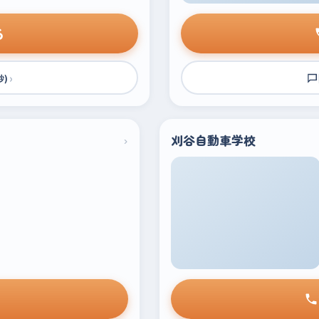
る
›
秒)
›
刈谷自動車学校