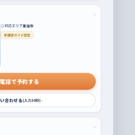
›
対応エリア
東海市
講習ガイド認定
電話で予約する
い合わせる
›
(入力30秒)
›