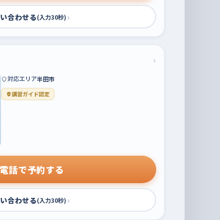
い合わせる
›
(入力30秒)
›
対応エリア
半田市
講習ガイド認定
電話で予約する
い合わせる
›
(入力30秒)