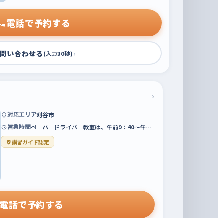
電話で予約する
問い合わせる
›
(入力30秒)
›
対応エリア
刈谷市
営業時間
ペーパードライバー教室は、午前9：40～午…
講習ガイド認定
電話で予約する