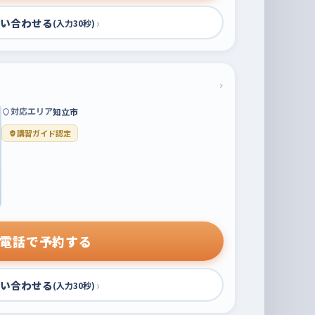
い合わせる
›
(入力30秒)
›
対応エリア
知立市
講習ガイド認定
電話で予約する
い合わせる
›
(入力30秒)