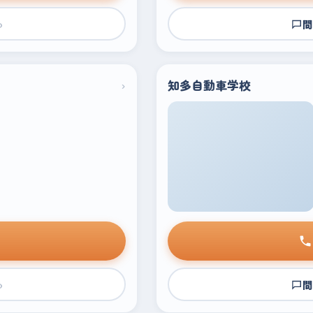
›
問
›
知多自動車学校
›
問