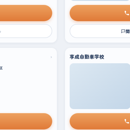
›
問
›
享成自動車学校
区