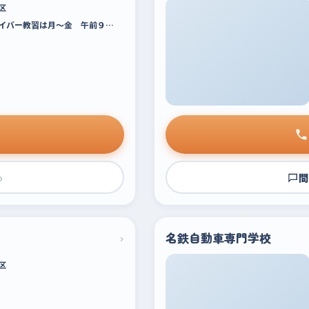
区
イバー教習は月～金 午前９…
›
問
›
名鉄自動車専門学校
区