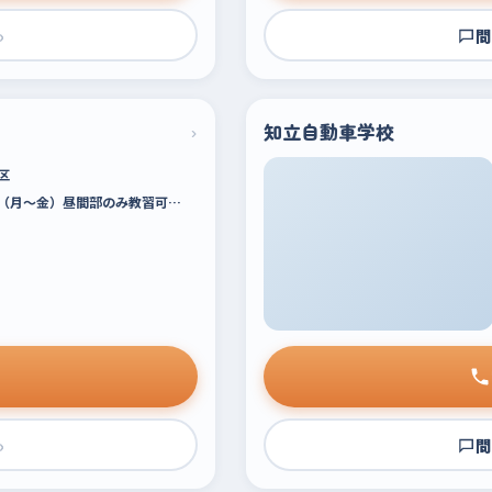
›
問
›
知立自動車学校
区
（月～金）昼間部のみ教習可…
›
問