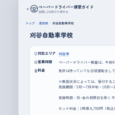
ペーパードライバー講習ガイド
‹
全国1,250校から探せる
トップ
愛知県
刈谷自動車学校
刈谷自動車学校
対応エリア
刈谷市
営業時間
ペーパードライバー教室は、午前9：
料金
免許は持っていても日頃運転をし
※教習状況によっては、受付する
実施期間：5月～7月中旬・10月～
実施時間：月~金の祝祭日を除く 午前9
セット料金：1時限 6,700円（税込）