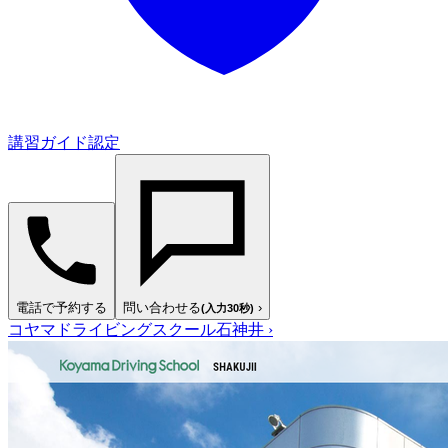
講習ガイド認定
電話で予約する
問い合わせる
›
(入力30秒)
コヤマドライビングスクール石神井
›