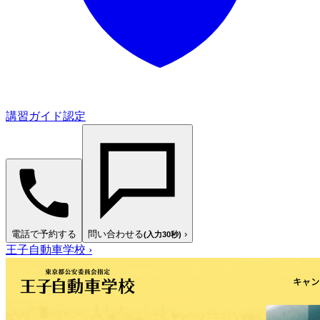
講習ガイド認定
電話で予約する
問い合わせる
›
(入力30秒)
王子自動車学校
›