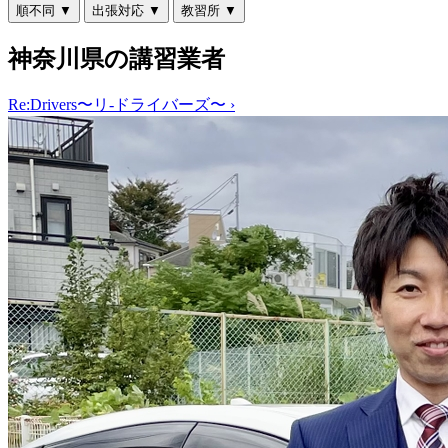
順不同
▼
出張対応
▼
教習所
▼
神奈川県の講習業者
Re:Drivers〜リ-ドライバーズ〜
›