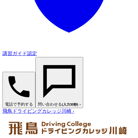
講習ガイド認定
電話で予約する
問い合わせる
›
(入力30秒)
飛鳥ドライビングカレッジ川崎
›