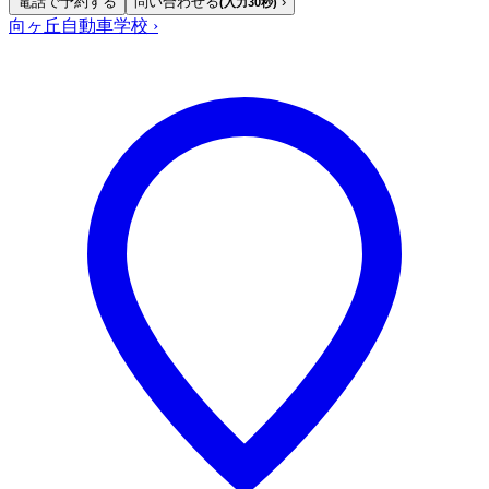
電話で予約する
問い合わせる
›
(入力30秒)
向ヶ丘自動車学校
›