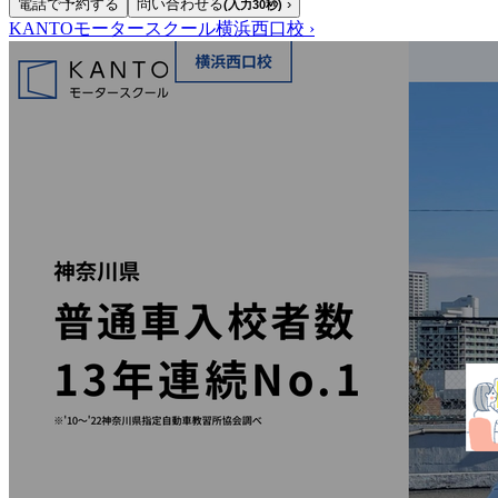
電話で予約する
問い合わせる
›
(入力30秒)
KANTOモータースクール横浜西口校
›