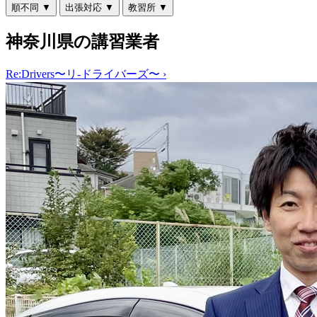
順不同
▼
出張対応
▼
教習所
▼
神奈川県の講習業者
Re:Drivers〜リ-ドライバーズ〜
›