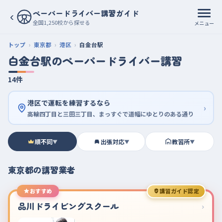
ペーパードライバー講習ガイド
‹
全国1,250校から探せる
メニュー
トップ
東京都
港区
白金台駅
白金台駅のペーパードライバー講習
14件
港区で運転を練習するなら
›
高輪四丁目と三田三丁目、まっすぐで道幅にゆとりのある通り
順不同
出張対応
教習所
▼
▼
▼
東京都の講習業者
おすすめ
講習ガイド認定
品川ドライビングスクール
›