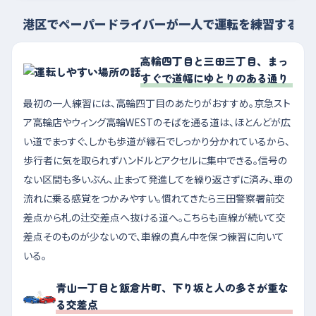
港区でペーパードライバーが一人で運転を練習するな
高輪四丁目と三田三丁目、まっ
すぐで道幅にゆとりのある通り
最初の一人練習には、高輪四丁目のあたりがおすすめ。京急スト
ア高輪店やウィング高輪WESTのそばを通る道は、ほとんどが広
い道でまっすぐ、しかも歩道が縁石でしっかり分かれているから、
歩行者に気を取られずハンドルとアクセルに集中できる。信号の
ない区間も多いぶん、止まって発進してを繰り返さずに済み、車の
流れに乗る感覚をつかみやすい。慣れてきたら三田警察署前交
差点から札の辻交差点へ抜ける道へ。こちらも直線が続いて交
差点そのものが少ないので、車線の真ん中を保つ練習に向いて
いる。
青山一丁目と飯倉片町、下り坂と人の多さが重な
る交差点