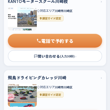
KANTOモータースクール川崎校
›
対応エリア
川崎市川崎区
講習ガイド認定
電話で予約する
問い合わせる
›
(入力30秒)
飛鳥ドライビングカレッジ川崎
›
対応エリア
川崎市川崎区
講習ガイド認定