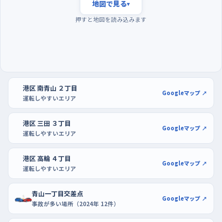
流れがゆっくりで、交差点でも自分のペースで待てる。曜日は日
地図で見る
▾
曜が最も落ち着いていて、平日の後半、とくに週末が近づくほど
押すと地図を読み込みます
道が混みやすいので、最初のうちは日曜の朝を選ぶと気が楽。駐
車の練習は、泉ガーデンの駐車場のように屋内で区画がはっきり
している場所が向いている。車が少ない時間に入れば、切り返し
を何度やっても気兼ねがいらない。もう少し広くゆったり停めたい
なら、DCM三田店の駐車場も候補。買い物ついでに一台分ずつ
港区 南青山 ２丁目
入れ直してみると、バックのときのハンドルの向きが体で覚えられ
Googleマップ ↗
運転しやすいエリア
る。
港区 三田 ３丁目
Googleマップ ↗
運転しやすいエリア
港区 高輪 ４丁目
Googleマップ ↗
運転しやすいエリア
青山一丁目交差点
Googleマップ ↗
事故が多い場所（2024年 12件）