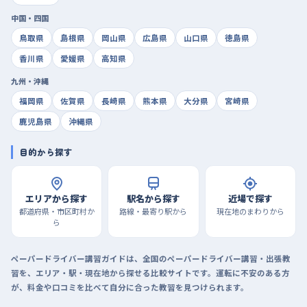
中国・四国
鳥取県
島根県
岡山県
広島県
山口県
徳島県
香川県
愛媛県
高知県
九州・沖縄
福岡県
佐賀県
長崎県
熊本県
大分県
宮崎県
鹿児島県
沖縄県
目的から探す
エリアから探す
駅名から探す
近場で探す
都道府県・市区町村か
路線・最寄り駅から
現在地のまわりから
ら
ペーパードライバー講習ガイドは、全国のペーパードライバー講習・出張教
習を、エリア・駅・現在地から探せる比較サイトです。運転に不安のある方
が、料金や口コミを比べて自分に合った教習を見つけられます。