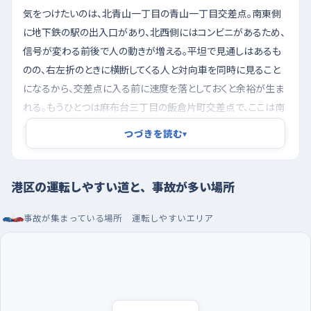
気をつけたいのは、北青山一丁目の青山一丁目交差点。南東側
に地下鉄の駅の出入口があり、北西側にはコンビニがあるため、
信号が変わる前後で人の動きが増える。平坦で見通しはあるも
のの、右左折のときに横断してくる人と対向車を同時に見ること
になるから、交差点に入る前に速度を落としておくと余裕が生ま
れる。もうひとつは麻布台三丁目の飯倉片町交差点で、ここは南
へ向かって下りながら交差点に入る形。下り坂は思ったより速度
つづきを読む
▾
が乗るので、信号が黄色に変わったときに止まりきれない感じに
なりやすい。坂の途中で減速を終えるつもりでブレーキを早めに
踏むと落ち着いて通れる。東麻布一丁目の赤羽橋交差点も東へ
港区の運転しやすい道と、事故が多い場所
下っているので、同じ構えで入るといい。
事故が集まっている場所
運転しやすいエリア
朝の早い時間に走り、泉ガーデンやDCM三田店で駐車
を練習する
練習するなら朝の早い時間帯。昼過ぎになると用事で動く車も人
も増えて、判断することが一気に増えてしまうけれど、朝はまだ