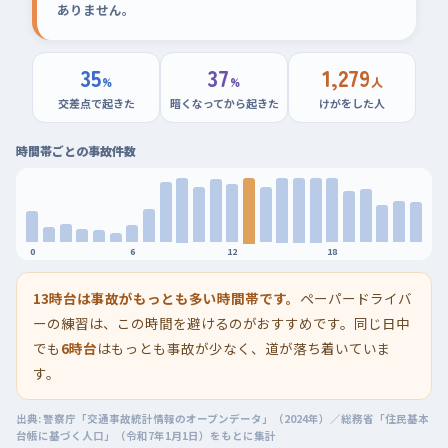
ありません。
35
37
1,279
%
%
人
交差点で起きた
暗くなってから起きた
けがをした人
時間帯ごとの事故件数
0
6
12
18
13時台は事故がもっとも多い時間帯です。
ペーパードライバ
ーの練習は、この時間を避けるのがおすすめです。同じ日中
でも
6時台
はもっとも事故が少なく、道が落ち着いていま
す。
出典: 警察庁「交通事故統計情報のオープンデータ」（2024年）／総務省「住民基本
台帳に基づく人口」（令和7年1月1日）をもとに集計