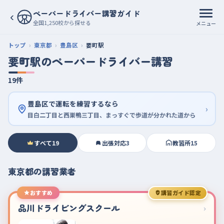
ペーパードライバー講習ガイド
‹
全国1,250校から探せる
メニュー
トップ
東京都
豊島区
要町駅
要町駅のペーパードライバー講習
19件
豊島区で運転を練習するなら
›
目白二丁目と西巣鴨三丁目、まっすぐで歩道が分かれた道から
すべて
19
出張対応
3
教習所
15
東京都の講習業者
おすすめ
講習ガイド認定
品川ドライビングスクール
›