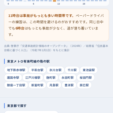
0
6
12
18
11時台は事故がもっとも多い時間帯です。
ペーパードライバ
ーの練習は、この時間を避けるのがおすすめです。同じ日中
でも
6時台
はもっとも事故が少なく、道が落ち着いていま
す。
出典: 警察庁「交通事故統計情報のオープンデータ」（2024年）／総務省「住民基本
台帳に基づく人口」（令和7年1月1日）をもとに集計
東京メトロ有楽町線の他の駅
地下鉄赤塚駅
平和台駅
氷川台駅
千川駅
東池袋駅
護国寺駅
江戸川橋駅
麹町駅
永田町駅
桜田門駅
銀座一丁目駅
新富町駅
月島駅
豊洲駅
辰巳駅
東京都で探す