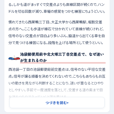
る。しかも道がまっすぐで交差点よりも直線区間が続くので、ハン
ドルを切る回数が減り、車幅の感覚をつかむ練習にちょうどいい。
慣れてきたら西巣鴨三丁目、大正大学から西巣鴨駅、堀割交差
点の方へ。ここも歩道が縁石で分かれていて直線が続くけれど、
信号のない交差点が目白より多いぶん、脇道から出てくる車を自
分で見つける練習になる。段階を上げる場所として使うといい。
池袋郵便局前や北大塚三丁目交差点で、なぜ迷い
が生まれるのか
西池袋一丁目の池袋郵便局前交差点は、信号のない平坦な交差
点。信号が譲る順番を決めてくれないので、こちらもあちらもお互
いの動きを見ながら判断することになり、迷いが重なるとひやり
としやすい。手前で一度速度を落として、交差する道の奥まで目
を送るつもりで入っていくと落ち着ける。
つづきを読む
▾
上池袋一丁目の北大塚三丁目交差点あたりは、南東のしなのや