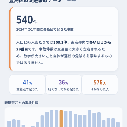
540
件
2024年の1年間に豊島区で起きた事故
人口10万人あたりでは
209.1件
、東京都内で
多いほうから
29番目
です。事故件数は交通量に大きく左右されるた
め、数字が大きいこと自体が運転の危険さを意味するもの
ではありません。
41
36
576
%
%
人
交差点で起きた
暗くなってから起きた
けがをした人
時間帯ごとの事故件数