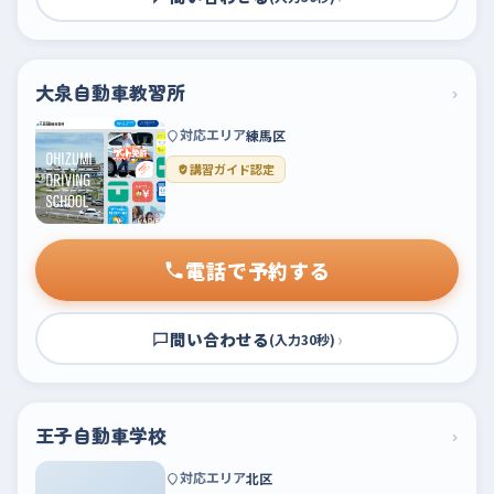
大泉自動車教習所
›
対応エリア
練馬区
講習ガイド認定
電話で予約する
問い合わせる
›
(入力30秒)
王子自動車学校
›
対応エリア
北区