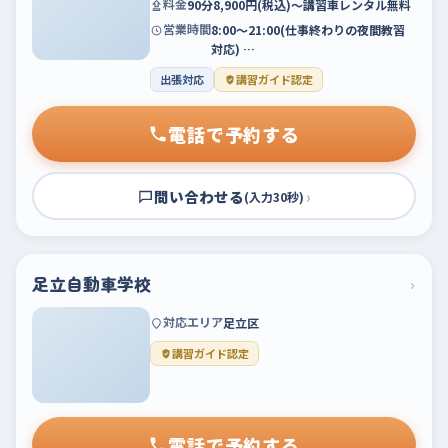
料金
90分8,900円(税込)～講習車レンタル無料
営業時間
8:00～21:00(仕事終わりの夜間教習
対応) …
出張対応
講習ガイド認定
電話で予約する
問い合わせる
›
(入力30秒)
足立自動車学校
›
対応エリア
足立区
講習ガイド認定
電話で予約する