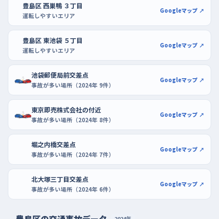
試せる。もう少し広い場所で繰り返したいなら、サンシャインシテ
豊島区 西巣鴨 ３丁目
Googleマップ ↗
ィアルパの駐車場へ。どちらも空いている午前の早い時間に入る
運転しやすいエリア
と、後ろの車を気にせず何度でもやり直せる。
豊島区 東池袋 ５丁目
Googleマップ ↗
運転しやすいエリア
池袋郵便局前交差点
Googleマップ ↗
事故が多い場所（2024年 9件）
東京即売株式会社の付近
Googleマップ ↗
事故が多い場所（2024年 8件）
堀之内橋交差点
Googleマップ ↗
事故が多い場所（2024年 7件）
北大塚三丁目交差点
Googleマップ ↗
事故が多い場所（2024年 6件）
豊島区の交通事故データ
2024年