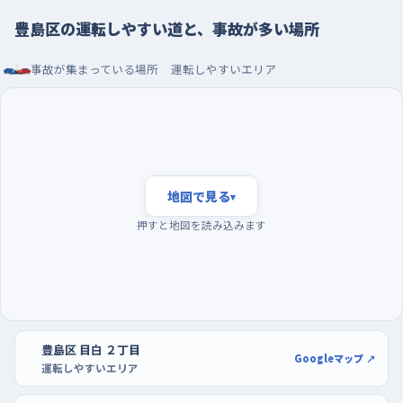
山恵、北の麺たつといった店が並ぶ通りで、道は北へ向かってゆ
るやかに下っている。下りは思ったより速度が乗るうえ、店に出入
豊島区の運転しやすい道と、事故が多い場所
りする人や車の動きに目を取られやすいので、坂に入る前にブレ
事故が集まっている場所
運転しやすいエリア
ーキで速度をつくっておくと余裕が生まれる。東池袋二丁目の堀
之内橋交差点のような信号のある平坦な交差点も、右折待ちで
対向車と歩行者を同時に見ることになるため、無理をせず次の
青を待つ判断を持っておきたい。
朝の早い時間に走り、屋内駐車場で切り返しを覚える
地図で見る
▾
練習に向くのは朝の早い時間帯。昼前になるほど街全体の車と
押すと地図を読み込みます
人の動きが増えて、判断することが一度に重なってくるから、まだ
道が空いている時間に出るほうが落ち着いて操作できる。曜日で
いえば週の初めや週末前は通勤や買い物の車が多くなりがちな
ので、慣れないうちは避けたほうが気楽だ。
豊島区 目白 ２丁目
駐車の練習は、池袋のキュープラザ池袋の駐車場が使いやすい。
Googleマップ ↗
運転しやすいエリア
屋内で区画がはっきりしていて、入庫から切り返しまでを一通り