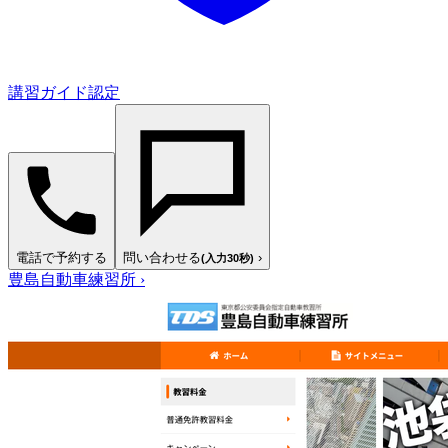
講習ガイド認定
電話で予約する
問い合わせる
›
(入力30秒)
豊島自動車練習所
›