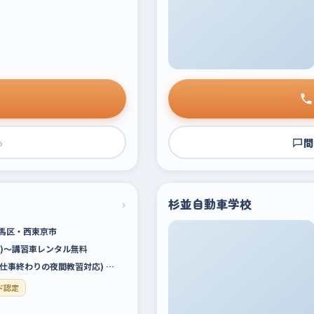
›
問
›
杉並自動車学校
馬区・西東京市
税込)～講習車レンタル無料
00(仕事終わりの夜間教習対応) …
ド認定