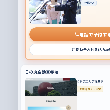
出張対応
電話で予約す
問い合わせる
(入力30
日の丸自動車学校
対応エリア
目黒区
講習ガイド認定