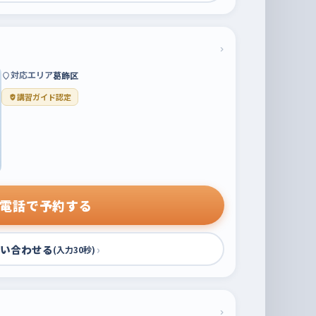
›
対応エリア
葛飾区
講習ガイド認定
電話で予約する
い合わせる
›
(入力30秒)
›