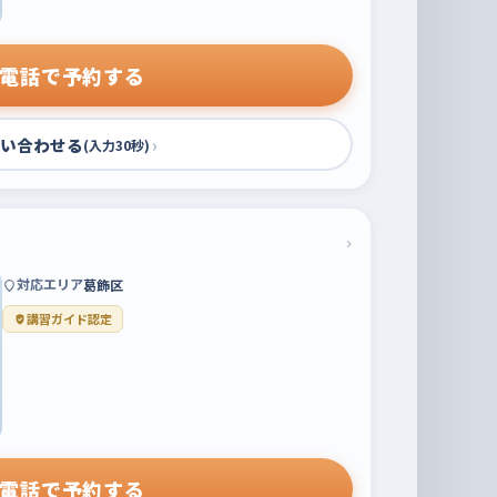
電話で予約する
い合わせる
›
(入力30秒)
›
対応エリア
葛飾区
講習ガイド認定
電話で予約する