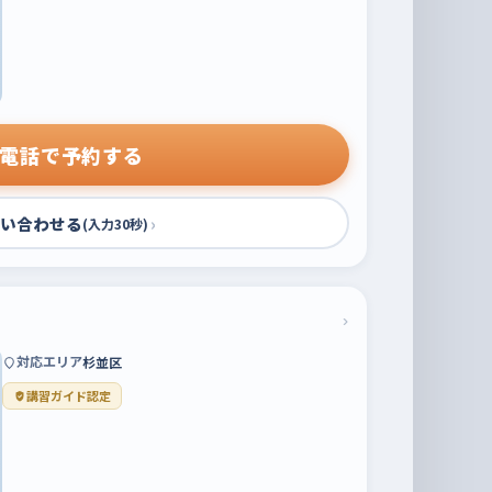
電話で予約する
い合わせる
›
(入力30秒)
›
対応エリア
杉並区
講習ガイド認定