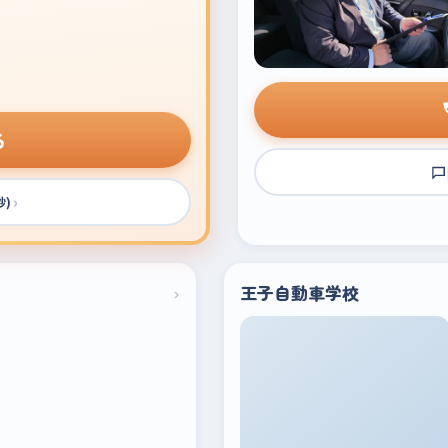
る
›
秒)
›
王子自動車学校