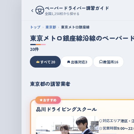
ペーパードライバー講習ガイド
‹
全国1,250校から探せる
トップ
東京都
東京メトロ銀座線
東京メトロ銀座線沿線のペーパー
20件
すべて
20
出張対応
3
教習所
16
東京都の講習業者
おすすめ
品川ドライビングスクール
対応エリア
港区・
営業時間
9:00～22: