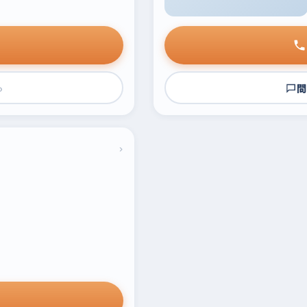
›
問
›