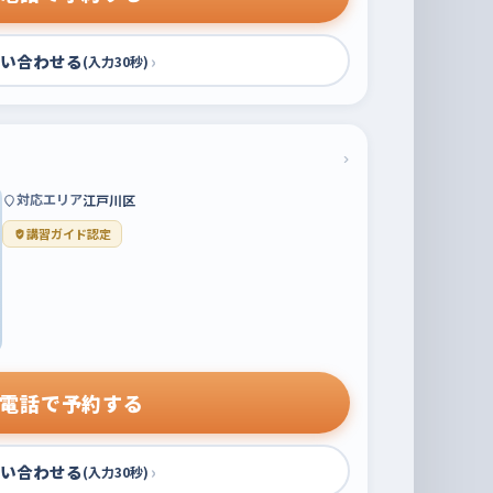
い合わせる
›
(入力30秒)
›
対応エリア
江戸川区
講習ガイド認定
電話で予約する
い合わせる
›
(入力30秒)