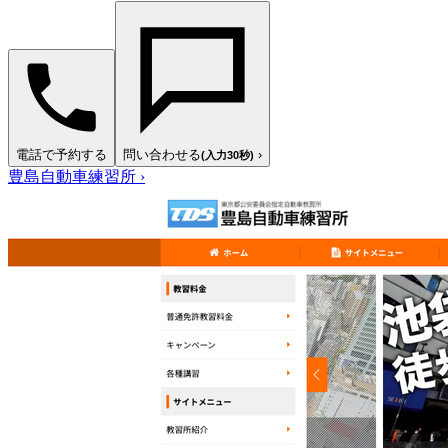
電話で予約する
問い合わせる
›
(入力30秒)
豊島自動車練習所
›