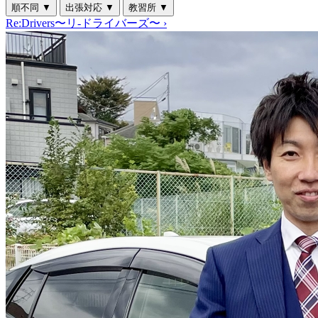
順不同
▼
出張対応
▼
教習所
▼
Re:Drivers〜リ-ドライバーズ〜
›