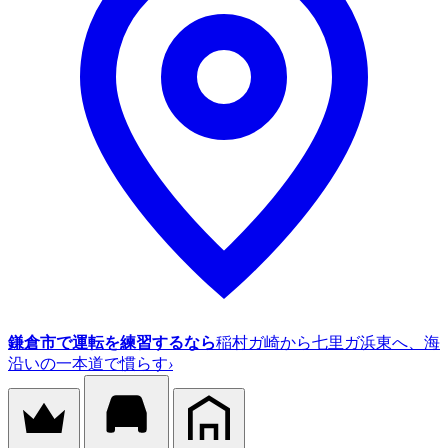
鎌倉市で運転を練習するなら
稲村ガ崎から七里ガ浜東へ、海
沿いの一本道で慣らす
›