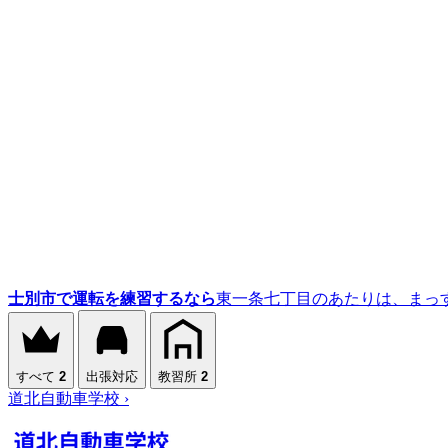
士別市で運転を練習するなら
東一条七丁目のあたりは、まっ
すべて
2
出張対応
教習所
2
道北自動車学校
›