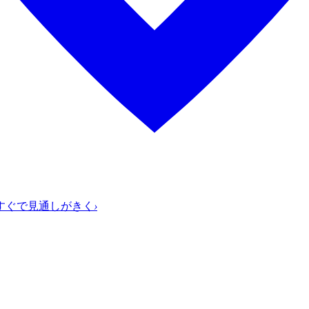
すぐで見通しがきく
›