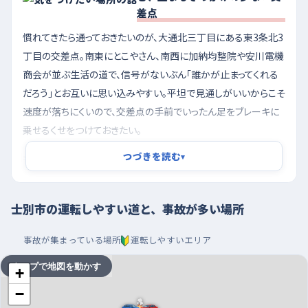
差点
慣れてきたら通っておきたいのが、大通北三丁目にある東3条北3
丁目の交差点。南東にとこやさん、南西に加納均整院や安川電機
商会が並ぶ生活の道で、信号がないぶん「誰かが止まってくれる
だろう」とお互いに思い込みやすい。平坦で見通しがいいからこそ
速度が落ちにくいので、交差点の手前でいったん足をブレーキに
乗せるくせをつけておきたい。
つづきを読む
▾
もう一つは東四条十六丁目の、東2条16丁目・東1条15丁目の交
差点。東にグループホーム、南東に歯科クリニックがあって歩いて
渡る人がいる場所なのに、道は西へ向かってゆるく下っている。
士別市の運転しやすい道と、事故が多い場所
下りは思っているより車が伸びるので、信号が黄色に変わったと
きに止まりきれない気持ちになりやすい。早めにアクセルを離し
事故が集まっている場所
運転しやすいエリア
て、下りきる前に速度を落としておくと安心。
タップで地図を動かす
+
午後の早い時間を避け、コメリやDCMの駐車場で据え
−
切りから