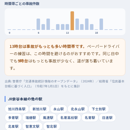
時間帯ごとの事故件数
0
6
12
18
13時台は事故がもっとも多い時間帯です。
ペーパードライバ
ーの練習は、この時間を避けるのがおすすめです。同じ日中
でも
9時台
はもっとも事故が少なく、道が落ち着いていま
す。
出典: 警察庁「交通事故統計情報のオープンデータ」（2024年）／総務省「住民基本
台帳に基づく人口」（令和7年1月1日）をもとに集計
JR宗谷本線の他の駅
旭川四条駅
新旭川駅
永山駅
北永山駅
下士別駅
多寄駅
瑞穂駅
風連駅
名寄高校駅
名寄駅
日進駅
北星駅
智恵文駅
智北駅