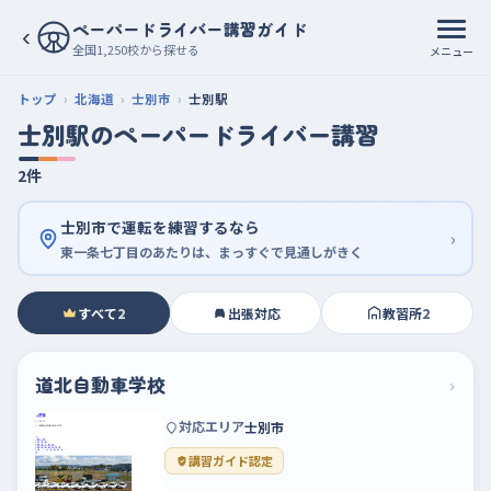
ペーパードライバー講習ガイド
‹
全国1,250校から探せる
メニュー
トップ
北海道
士別市
士別駅
士別駅のペーパードライバー講習
2件
士別市で運転を練習するなら
›
東一条七丁目のあたりは、まっすぐで見通しがきく
すべて
2
出張対応
教習所
2
道北自動車学校
›
対応エリア
士別市
講習ガイド認定