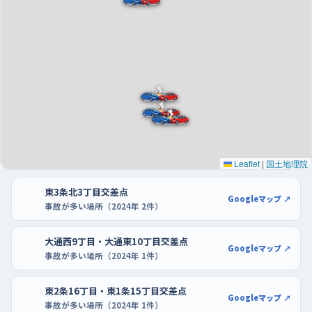
一日のうちでは、昼を過ぎた午後の早い時間帯がいちばん車も
人も動いていて、右折待ちや歩行者の横断が重なりやすい。練習
を始めるなら、その山を外した午前の早い時間や、夕方の混雑が
始まる前を選ぶと、後ろから急かされずに済む。
駐車の練習は、コメリハード&グリーン士別店やDCM士別店の駐
車場が向いている。区画がはっきりしていて枠の線が見やすいの
で、まずは空いている端のほうで前向き駐車、慣れたらバックで
一台分に収める練習を。買い物の車が増える前の時間なら、切り
Leaflet
|
国土地理院
返しを何度やっても気が楽だよ。
東3条北3丁目交差点
Googleマップ ↗
事故が多い場所（2024年 2件）
大通西9丁目・大通東10丁目交差点
Googleマップ ↗
事故が多い場所（2024年 1件）
東2条16丁目・東1条15丁目交差点
Googleマップ ↗
事故が多い場所（2024年 1件）