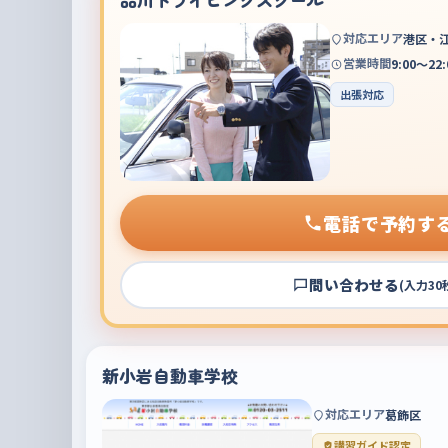
対応エリア
港区・
営業時間
9:00～22:
出張対応
電話で予約す
問い合わせる
(入力30
新小岩自動車学校
対応エリア
葛飾区
講習ガイド認定