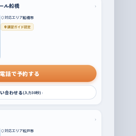
ール船橋
›
対応エリア
船橋市
講習ガイド認定
電話で予約する
い合わせる
›
(入力30秒)
›
対応エリア
松戸市