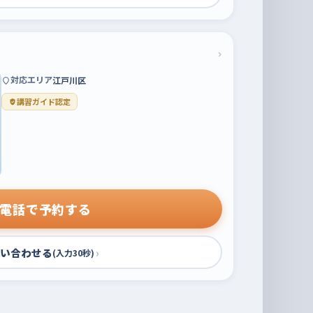
›
対応エリア
江戸川区
講習ガイド認定
電話で予約する
い合わせる
›
(入力30秒)