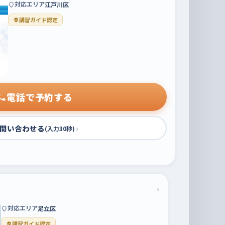
対応エリア
江戸川区
講習ガイド認定
電話で予約する
問い合わせる
›
(入力30秒)
›
対応エリア
足立区
講習ガイド認定