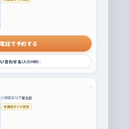
電話で予約する
い合わせる
›
(入力30秒)
›
対応エリア
足立区
講習ガイド認定