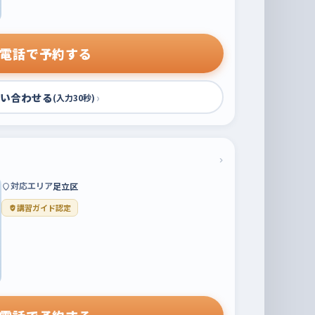
電話で予約する
い合わせる
›
(入力30秒)
›
対応エリア
足立区
講習ガイド認定