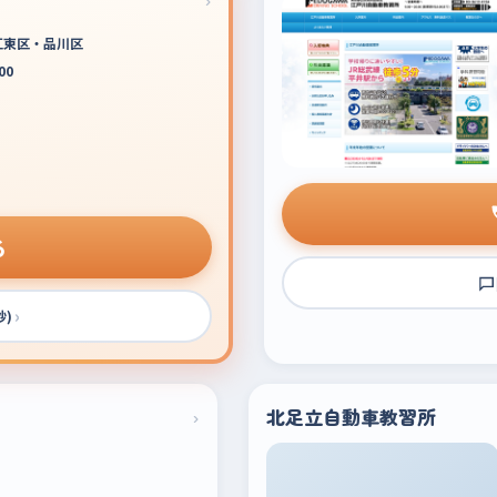
江東区・品川区
00
る
›
秒)
›
北足立自動車教習所