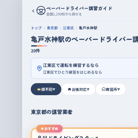
ペーパードライバー講習ガイド
‹
全国1,250校から探せる
トップ
東京都
江東区
亀戸水神駅
亀戸水神駅のペーパードライバー
20件
江東区で運転を練習するなら
江東区でひとり練習をはじめるなら
順不同
出張対応
教習所
▼
▼
▼
東京都の講習業者
おすすめ
品川ドライビングスクール