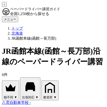
‹
ペーパードライバー講習ガイド
全国1,250校から探せる
メニュー
トップ
北海道
JR函館本線(函館～長万部)
JR函館本線(函館～長万部)沿
線のペーパードライバー講習
6件
順不同
▼
出張対応
▼
教習所
▼
八雲自動車学校
›