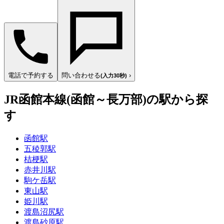
電話で予約する
問い合わせる
›
(入力30秒)
JR函館本線(函館～長万部)の駅から探
す
函館駅
五稜郭駅
桔梗駅
赤井川駅
駒ケ岳駅
東山駅
姫川駅
渡島沼尻駅
渡島砂原駅