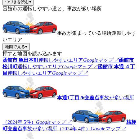
つづきを読む
▾
函館市の運転しやすい道と、事故が多い場所
事故が集まっている場所
運転しやす
いエリア
地図で見る
▾
押すと地図を読み込みます
函館市 亀田本町
運転しやすいエリア
Googleマップ ↗
函館市
松川町
運転しやすいエリア
Googleマップ ↗
函館市 本通 ４丁
目
運転しやすいエリア
Googleマップ ↗
本通1丁目26交差点
事故が多い場所
（2024年 5件）
Googleマップ ↗
桔梗
町交差点
事故が多い場所（2024年 4件）
Googleマップ ↗