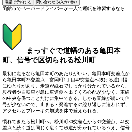
電話で予約する
問い合わせる
›
(入力30秒)
函館市でペーパードライバーが一人で運転を練習するなら
まっすぐで道幅のある亀田本
町、信号で区切られる松川町
最初に走るなら亀田本町のあたりがいい。亀田本町交差点か
ら亀田本町25交差点、富岡町1丁目42交差点へ抜ける道は幅
にゆとりがあり、歩道が縁石でしっかり分かれているから、
歩行者や自転車が急に車道側へ出てくる心配が少なく、車線
の中央を保つことだけに集中できる。しかも直線が続いて信
号が少ないので、止まる・発進するの繰り返しに追われず、
アクセルとブレーキの加減を体で覚えられる。
慣れてきたら松川町へ。松川町30交差点から31交差点、41交
差点と続く道は同じく広くて歩道が分かれているうえ、信号