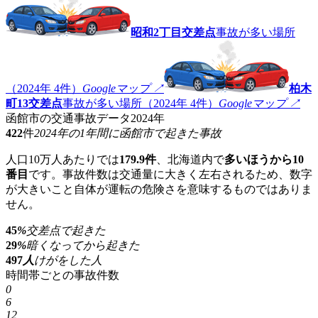
昭和2丁目交差点
事故が多い場所
（2024年 4件）
Googleマップ ↗
柏木
町13交差点
事故が多い場所（2024年 4件）
Googleマップ ↗
函館市の交通事故データ
2024年
422
件
2024年の1年間に函館市で起きた事故
人口10万人あたりでは
179.9件
、北海道内で
多いほうから10
番目
です。事故件数は交通量に大きく左右されるため、数字
が大きいこと自体が運転の危険さを意味するものではありま
せん。
45
%
交差点で起きた
29
%
暗くなってから起きた
497
人
けがをした人
時間帯ごとの事故件数
0
6
12