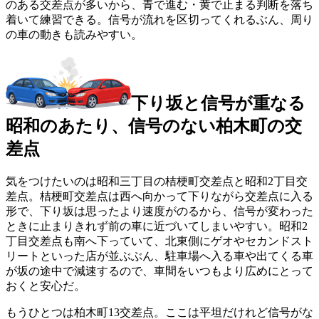
のある交差点が多いから、青で進む・黄で止まる判断を落ち
着いて練習できる。信号が流れを区切ってくれるぶん、周り
の車の動きも読みやすい。
下り坂と信号が重なる
昭和のあたり、信号のない柏木町の交
差点
気をつけたいのは昭和三丁目の桔梗町交差点と昭和2丁目交
差点。桔梗町交差点は西へ向かって下りながら交差点に入る
形で、下り坂は思ったより速度がのるから、信号が変わった
ときに止まりきれず前の車に近づいてしまいやすい。昭和2
丁目交差点も南へ下っていて、北東側にゲオやセカンドスト
リートといった店が並ぶぶん、駐車場へ入る車や出てくる車
が坂の途中で減速するので、車間をいつもより広めにとって
おくと安心だ。
もうひとつは柏木町13交差点。ここは平坦だけれど信号がな