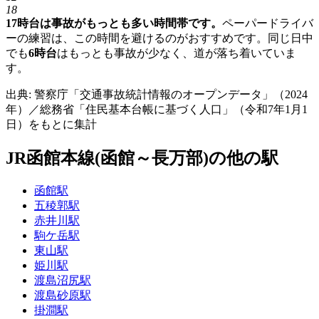
18
17時台は事故がもっとも多い時間帯です。
ペーパードライバ
ーの練習は、この時間を避けるのがおすすめです。同じ日中
でも
6時台
はもっとも事故が少なく、道が落ち着いていま
す。
出典: 警察庁「交通事故統計情報のオープンデータ」（2024
年）／総務省「住民基本台帳に基づく人口」（令和7年1月1
日）をもとに集計
JR函館本線(函館～長万部)の他の駅
函館駅
五稜郭駅
赤井川駅
駒ケ岳駅
東山駅
姫川駅
渡島沼尻駅
渡島砂原駅
掛澗駅