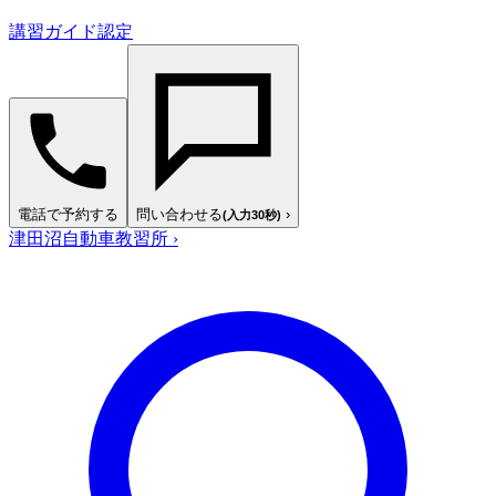
講習ガイド認定
電話で予約する
問い合わせる
›
(入力30秒)
津田沼自動車教習所
›