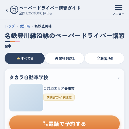
ペーパードライバー講習ガイド
‹
全国1,250校から探せる
メニュー
トップ
愛知県
名鉄豊川線
名鉄豊川線沿線のペーパードライバー講習
6件
すべて
6
出張対応
1
教習所
5
タカラ自動車学校
›
対応エリア
豊川市
講習ガイド認定
電話で予約する