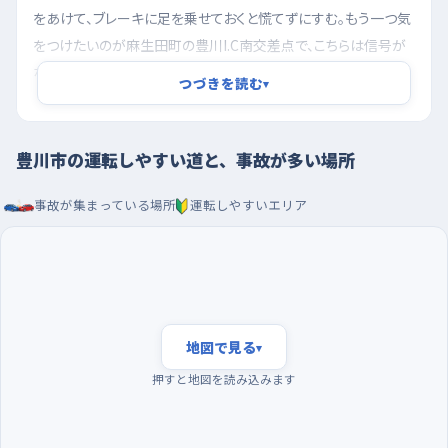
をあけて、ブレーキに足を乗せておくと慌てずにすむ。もう一つ気
をつけたいのが麻生田町の豊川I.C南交差点で、こちらは信号が
ないうえ、北西のセブン‐イレブン 豊川インター店に出入りする
つづきを読む
▾
車と、インター方面へ急ぐ車が同じ場所で交わる。優先がはっき
りしないぶん、無理に出ず、相手が完全に通り過ぎるまで待つ姿
勢でいい。長沢町の音羽蒲郡インター交差点のように南へゆるく
豊川市の運転しやすい道と、事故が多い場所
下っていく場所では、思ったより速度が乗るので、坂の途中ではな
事故が集まっている場所
運転しやすいエリア
く手前で減速しておくのがこつ。
朝の通勤の波を避け、夜寄りの静かな時間に。駐車は
イオンモール豊川かプリオで
朝八時前後は通勤と通学が重なって流れが速く、判断する材料
が一度に増えるので、練習を始めたばかりのうちは避けたほうが
地図で見る
▾
気が楽。日中でも夜に近い時間帯のほうが車も歩行者も落ち着
押すと地図を読み込みます
くから、まずはその時間に走り出して、慣れてから昼間に広げてい
くといい。曜日でいえば週の後半、とくに金曜の夕方は買い物や
帰宅の車が増えるので、日曜や水曜の落ち着いた時間が向いて