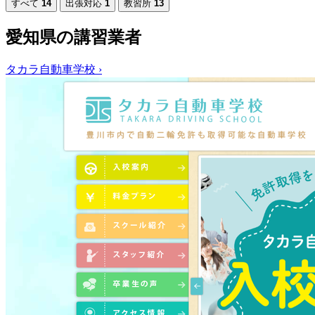
すべて
14
出張対応
1
教習所
13
愛知県の講習業者
タカラ自動車学校
›