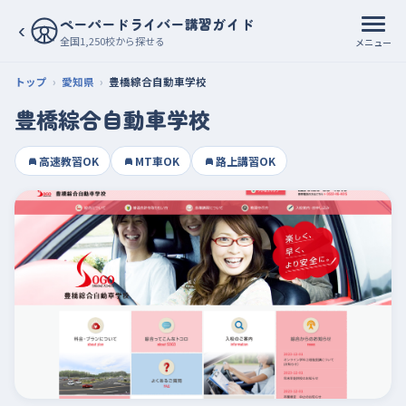
ペーパードライバー講習ガイド
‹
全国1,250校から探せる
メニュー
トップ
愛知県
豊橋綜合自動車学校
豊橋綜合自動車学校
高速教習OK
MT車OK
路上講習OK