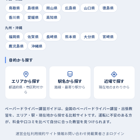
鳥取県
島根県
岡山県
広島県
山口県
徳島県
香川県
愛媛県
高知県
九州・沖縄
福岡県
佐賀県
長崎県
熊本県
大分県
宮崎県
鹿児島県
沖縄県
目的から探す
エリアから探す
駅名から探す
近場で探す
都道府県・市区町村か
路線・最寄り駅から
現在地のまわりから
ら
ペーパードライバー講習ガイドは、全国のペーパードライバー講習・出張教
習を、エリア・駅・現在地から探せる比較サイトです。運転に不安のある方
が、料金や口コミを比べて自分に合った教習を見つけられます。
運営会社
利用規約
サイト情報
お問い合わせ
掲載業者さまログイン