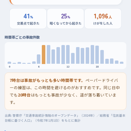
41
25
1,096
%
%
人
交差点で起きた
暗くなってから起きた
けがをした人
時間帯ごとの事故件数
0
6
12
18
7時台は事故がもっとも多い時間帯です。
ペーパードライバ
ーの練習は、この時間を避けるのがおすすめです。同じ日中
でも
20時台
はもっとも事故が少なく、道が落ち着いていま
す。
出典: 警察庁「交通事故統計情報のオープンデータ」（2024年）／総務省「住民基本
台帳に基づく人口」（令和7年1月1日）をもとに集計