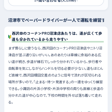
問い合わせる
›
(入力30秒)
沼津市でペーパードライバーが一人で運転を練習する
西沢田のコーナンPRO沼津店あたりは、道が広くて歩
道も分かれているから走りやすい
まず慣らしに使うなら、西沢田のコーナンPRO沼津店やニトリ沼
津店が並ぶ通り沿いがいい。あのあたりは車線に余裕のある広
い道が続き、歩道が縁石でしっかり分かれているから、歩行者や
自転車を気にしながらハンドルを切る必要が少ない。道もほとん
ど直線で、西沢田榎田交差点のように信号で流れが区切られる
場所が多いので、「止まる・待つ・発進する」の一連をゆっくり練習
できる。小諏訪の片浜小学校・片浜中学校の周りも直線と歩道の
分かれた道が中心なので、下校の時間を外せば落ち着いて走れ
る。