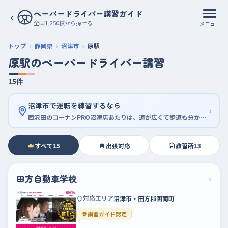
ペーパードライバー講習ガイド
‹
全国1,250校から探せる
メニュー
トップ
静岡県
沼津市
原駅
原駅のペーパードライバー講習
15件
沼津市で運転を練習するなら
›
西沢田のコーナンPRO沼津店あたりは、道が広くて歩道も分かれているから走りやすい
すべて
15
出張対応
教習所
13
田方自動車学校
›
対応エリア
沼津市・田方郡函南町
講習ガイド認定