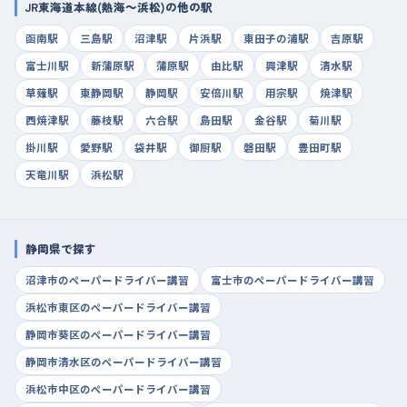
JR東海道本線(熱海～浜松)の他の駅
函南駅
三島駅
沼津駅
片浜駅
東田子の浦駅
吉原駅
富士川駅
新蒲原駅
蒲原駅
由比駅
興津駅
清水駅
草薙駅
東静岡駅
静岡駅
安倍川駅
用宗駅
焼津駅
西焼津駅
藤枝駅
六合駅
島田駅
金谷駅
菊川駅
掛川駅
愛野駅
袋井駅
御厨駅
磐田駅
豊田町駅
天竜川駅
浜松駅
静岡県で探す
沼津市のペーパードライバー講習
富士市のペーパードライバー講習
浜松市東区のペーパードライバー講習
静岡市葵区のペーパードライバー講習
静岡市清水区のペーパードライバー講習
浜松市中区のペーパードライバー講習