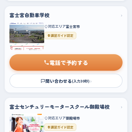
富士宮自動車学校
›
対応エリア
富士宮市
講習ガイド認定
電話で予約する
問い合わせる
›
(入力30秒)
富士センチュリーモータースクール御殿場校
›
対応エリア
御殿場市
講習ガイド認定