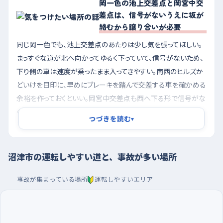
岡一色の池上交差点と岡宮中交
差点は、信号がないうえに坂が
絡むから譲り合いが必要
同じ岡一色でも、池上交差点のあたりは少し気を張ってほしい。
まっすぐな道が北へ向かってゆるく下っていて、信号がないため、
下り側の車は速度が乗ったまま入ってきやすい。南西のヒルズか
どいけを目印に、早めにブレーキを踏んで交差する車を確かめる
余裕を作っておくといい。岡宮中交差点も西へ下る形で信号がな
く、北東のマックスバリュエクスプレスや西のセブン‐イレブンに
つづきを読む
▾
出入りする車が横切るので、店の駐車場から鼻先が出てくること
を前提に見ておくと落ち着いて対応できる。
沼津市の運転しやすい道と、事故が多い場所
朝いちばんの通勤の流れは避け、夜のBiVi沼津やアン
トレの駐車場で車庫入れを
事故が集まっている場所
運転しやすいエリア
朝の早い時間帯は通勤と通学が重なって流れが速く、譲ってもら
える余裕も少ないので、一人で走るなら朝の混み合いが落ち着い
てからにしたい。逆に夜の遅い時間は日中でいちばん車が少なく