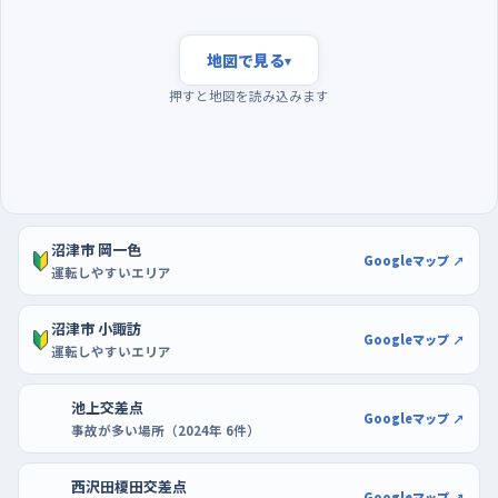
なるので、走行の練習にも駐車の練習にも向いている。車庫入れ
やバックは、沼津駅前のBiVi沼津や駅ビルのアントレの駐車場の
地図で見る
▾
ように、白線がはっきりして通路が整っている場所で繰り返すの
押すと地図を読み込みます
が早い。ヤマダ電機テックランド沼津店のような大型店の平面駐
車場も、空いている端のほうを選べば何度でも切り返しを試せ
る。週の前半は車の多い日が続きやすいので、まずは週末寄りの
時間を選んで慣らしていくと気持ちが楽だ。
沼津市 岡一色
Googleマップ ↗
運転しやすいエリア
沼津市 小諏訪
Googleマップ ↗
運転しやすいエリア
池上交差点
Googleマップ ↗
事故が多い場所（2024年 6件）
西沢田榎田交差点
Googleマップ ↗