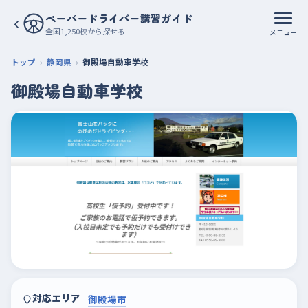
ペーパードライバー講習ガイド
‹
全国1,250校から探せる
メニュー
トップ
静岡県
御殿場自動車学校
御殿場自動車学校
対応エリア
御殿場市