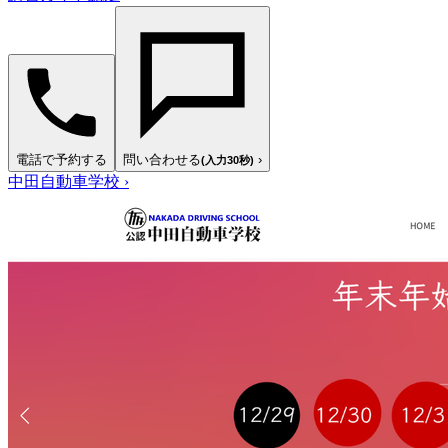
電話で予約する
問い合わせる
›
(入力30秒)
中田自動車学校
›