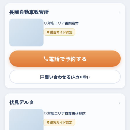
長岡自動車教習所
›
対応エリア
長岡京市
講習ガイド認定
電話で予約する
問い合わせる
›
(入力30秒)
伏見デルタ
›
対応エリア
京都市伏見区
講習ガイド認定