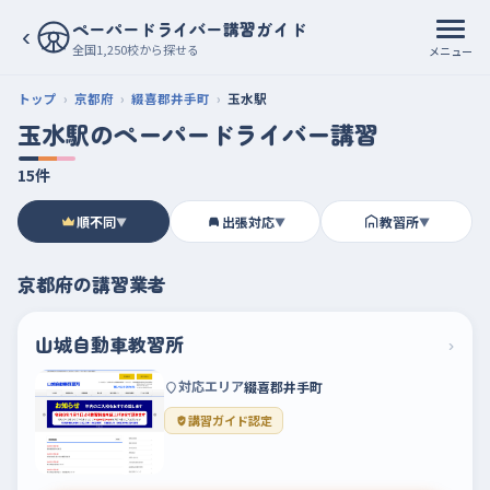
ペーパードライバー講習ガイド
‹
全国1,250校から探せる
メニュー
トップ
京都府
綴喜郡井手町
玉水駅
玉水駅のペーパードライバー講習
15件
順不同
出張対応
教習所
▼
▼
▼
京都府の講習業者
山城自動車教習所
›
対応エリア
綴喜郡井手町
講習ガイド認定