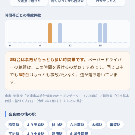
交差点で起きた
暗くなってから起きた
けがをした人
時間帯ごとの事故件数
0
6
12
18
8時台は事故がもっとも多い時間帯です。
ペーパードライバ
ーの練習は、この時間を避けるのがおすすめです。同じ日中
でも
6時台
はもっとも事故が少なく、道が落ち着いていま
す。
出典: 警察庁「交通事故統計情報のオープンデータ」（2024年）／総務省「住民基本
台帳に基づく人口」（令和7年1月1日）をもとに集計
奈良線の他の駅
稲荷駅
ＪＲ藤森駅
桃山駅
六地蔵駅
木幡駅
黄檗駅
宇治駅
ＪＲ小倉駅
新田駅
山城多賀駅