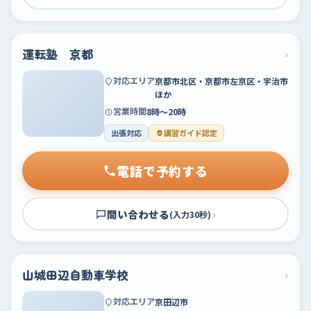
運転塾 京都
›
対応エリア
京都市北区・京都市左京区・宇治市
ほか
営業時間
8時～20時
出張対応
講習ガイド認定
電話で予約する
問い合わせる
›
(入力30秒)
山城田辺自動車学校
›
対応エリア
京田辺市