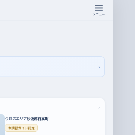
メニュー
›
›
対応エリア
沙流郡日高町
講習ガイド認定