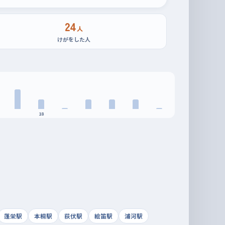
24
人
けがをした人
18
蓬栄駅
本桐駅
荻伏駅
絵笛駅
浦河駅