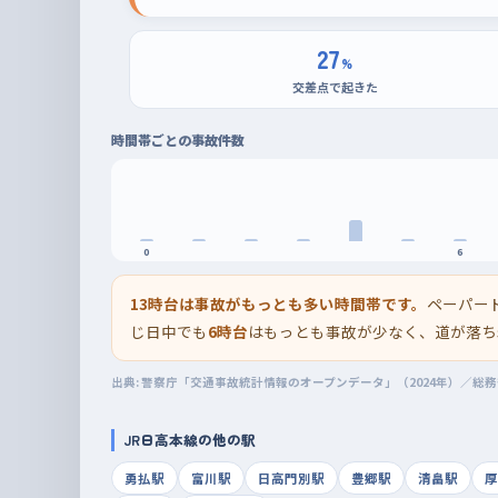
27
%
交差点で起きた
時間帯ごとの事故件数
0
6
13時台は事故がもっとも多い時間帯です。
ペーパー
じ日中でも
6時台
はもっとも事故が少なく、道が落ち
出典: 警察庁「交通事故統計情報のオープンデータ」（2024年）／総
JR日高本線の他の駅
勇払駅
富川駅
日高門別駅
豊郷駅
清畠駅
厚