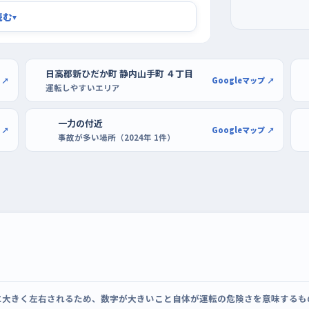
おすすめ
読む
▾
、買い物や配達の車が重なって流れが読みに
始まる前に切り上げるのがちょうどいい。曜日
日高郡新ひだか町 静内山手町 ４丁目
やすいので、はじめのうちは水曜や日曜のよ
 ↗
Googleマップ ↗
運転しやすいエリア
。駐車の練習場所については手元に確かな情
に足を運んで空き具合と出入り口の向きを自
一力の付近
 ↗
Googleマップ ↗
事故が多い場所（2024年 1件）
に大きく左右されるため、数字が大きいこと自体が運転の危険さを意味するも