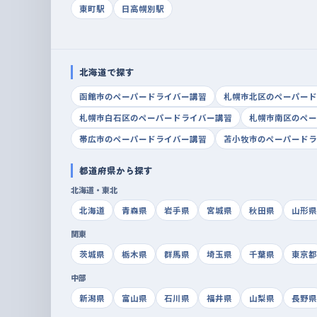
東町駅
日高幌別駅
北海道で探す
函館市のペーパードライバー講習
札幌市北区のペーパード
札幌市白石区のペーパードライバー講習
札幌市南区のペー
帯広市のペーパードライバー講習
苫小牧市のペーパードラ
都道府県から探す
北海道・東北
北海道
青森県
岩手県
宮城県
秋田県
山形県
関東
茨城県
栃木県
群馬県
埼玉県
千葉県
東京都
中部
新潟県
富山県
石川県
福井県
山梨県
長野県