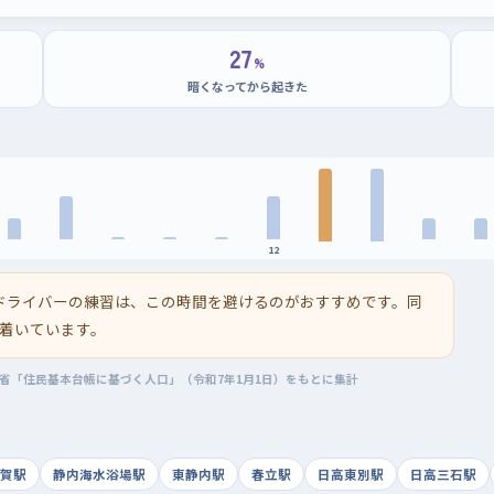
27
%
暗くなってから起きた
12
ドライバーの練習は、この時間を避けるのがおすすめです。同
着いています。
務省「住民基本台帳に基づく人口」（令和7年1月1日）をもとに集計
賀駅
静内海水浴場駅
東静内駅
春立駅
日高東別駅
日高三石駅