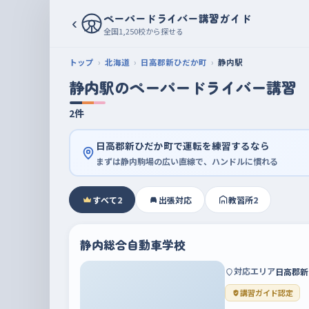
ペーパードライバー講習ガイド
‹
全国1,250校から探せる
トップ
北海道
日高郡新ひだか町
静内駅
静内駅のペーパードライバー講習
2件
日高郡新ひだか町で運転を練習するなら
まずは静内駒場の広い直線で、ハンドルに慣れる
すべて
2
出張対応
教習所
2
静内総合自動車学校
対応エリア
日高郡新
講習ガイド認定