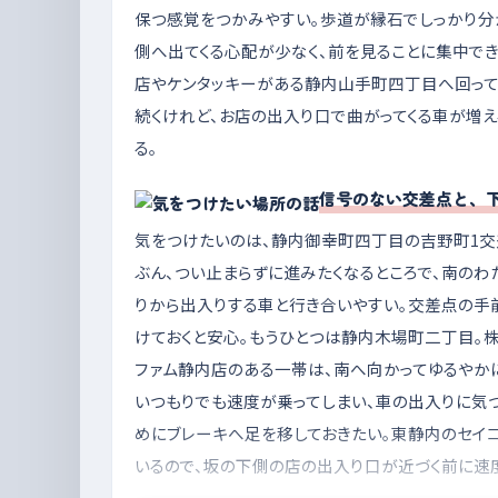
保つ感覚をつかみやすい。歩道が縁石でしっかり分
側へ出てくる心配が少なく、前を見ることに集中でき
店やケンタッキーがある静内山手町四丁目へ回って
続くけれど、お店の出入り口で曲がってくる車が増
る。
信号のない交差点と、
気をつけたいのは、静内御幸町四丁目の吉野町1交
ぶん、つい止まらずに進みたくなるところで、南の
りから出入りする車と行き合いやすい。交差点の手
けておくと安心。もうひとつは静内木場町二丁目。
ファム静内店のある一帯は、南へ向かってゆるやか
いつもりでも速度が乗ってしまい、車の出入りに気づ
めにブレーキへ足を移しておきたい。東静内のセイ
いるので、坂の下側の店の出入り口が近づく前に速度