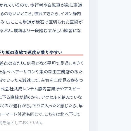
かれているので、歩行者や自転車が急に車道
るのもいいところ。慣れてきたら、イオン静内
みて。ここも歩道が縁石で区切られた直線が
えるぶん、駒場より一段階むずかしい練習にな
下り坂の直線で速度が乗りやすい
差点のあたり。信号がなく平坦で見通しもきく
わたなべヘアーサロンや東の森田工務店のあた
前でいったん減速して、左右を二度見る癖をつ
株式会社共成レンテム静内営業所やアスビー
に下る直線が続くから、アクセルを踏んでいな
くのが遅れがち。下りに入ったと感じたら、早
コーマート付近も同じで、こちらは北へ下って
を落としておくといい。