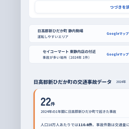
お昼過ぎを避けて、朝の早い時間に出るのが
つづきを
車の動きがいちばん多くなるのは昼過ぎの時間帯で
くくなる。だから練習は、朝のうちか、夕方の混雑が
日高郡新ひだか町 静内駒場
でいえば週の後半、とくに金曜は街なかの車が増え
Googleマップ
運転しやすいエリア
うな落ち着いた日を選ぶと気持ちに余裕が持てる
報がないので、行きつけの場所を決める前に、実際
セイコーマート 東静内店の付近
Googleマップ
分の目で確かめてほしい。
事故が多い場所（2024年 1件）
日高郡新ひだか町の交通事故データ
2024年
22
件
2024年の1年間に日高郡新ひだか町で起きた事故
人口10万人あたりでは
110.6件
。事故件数は交通量