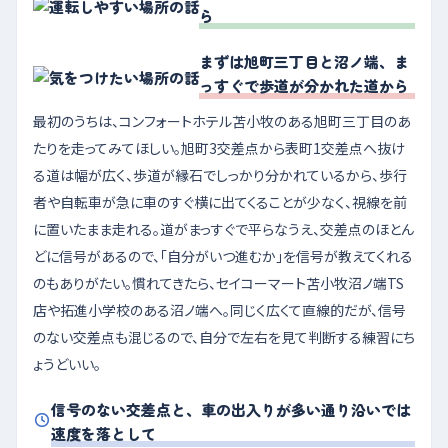
ら
まずは旭町三丁目と沼ノ端、ま
っすぐで歩道が分かれた道から
最初のうちは、コンフォートホテル苫小牧のある旭町三丁目のあ
たりを走ってみてほしい。旭町3交差点から表町1交差点へ抜け
る道は幅が広く、歩道が縁石でしっかり分かれているから、歩行
者や自転車が急に車のすぐ横に出てくることが少なく、視線を前
に置いたまま走れる。道がまっすぐで平らなうえ、交差点のほとん
どに信号があるので、「自分がいつ進むか」を信号が教えてくれる
のもありがたい。慣れてきたら、セイコーマート苫小牧沼ノ端TS
店や拓進小学校のある沼ノ端へ。同じく広くて直線的だが、信号
のない交差点も混じるので、自分で左右を見て判断する練習にち
ょうどいい。
信号のない交差点と、車の出入りが多い通り沿いでは
速度を落として