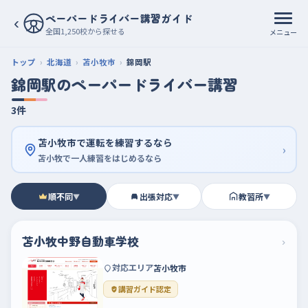
ペーパードライバー講習ガイド
‹
全国1,250校から探せる
メニュー
トップ
北海道
苫小牧市
錦岡駅
錦岡駅のペーパードライバー講習
3件
苫小牧市で運転を練習するなら
›
苫小牧で一人練習をはじめるなら
順不同
出張対応
教習所
▼
▼
▼
苫小牧中野自動車学校
›
対応エリア
苫小牧市
講習ガイド認定