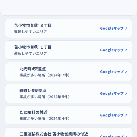
で後ろから追い立てられる感じがないので、落ち着いて左右を確
認する癖をつけられる。曜日でいえば週の終わりの平日夕方が
いちばん混み合うので、土曜の朝あたりが気楽だろう。駐車の練
習は、イオンモール苫小牧の広い駐車場が向いている。区画がは
苫小牧市 旭町 ３丁目
Googleマップ ↗
運転しやすいエリア
っきりしていて通路も広いから、切り返しに時間がかかっても後ろ
が詰まりにくい。もう少し規模を落としたいなら、ケーズデンキ苫
苫小牧市 柳町 １丁目
小牧店の駐車場で、白線に沿ってまっすぐ入れる感覚をつかんで
Googleマップ ↗
運転しやすいエリア
おくといい。
北光町4交差点
Googleマップ ↗
事故が多い場所（2024年 7件）
緑町1-9交差点
Googleマップ ↗
事故が多い場所（2024年 5件）
たに眼科の付近
Googleマップ ↗
事故が多い場所（2024年 4件）
三宝運輸株式会社 苫小牧営業所の付近
Googleマップ ↗