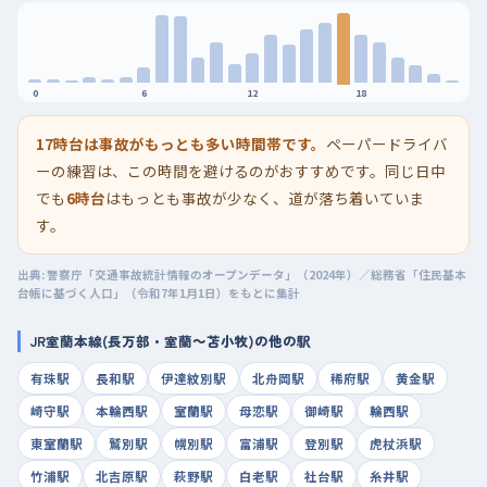
0
6
12
18
17時台は事故がもっとも多い時間帯です。
ペーパードライバ
ーの練習は、この時間を避けるのがおすすめです。同じ日中
でも
6時台
はもっとも事故が少なく、道が落ち着いていま
す。
出典: 警察庁「交通事故統計情報のオープンデータ」（2024年）／総務省「住民基本
台帳に基づく人口」（令和7年1月1日）をもとに集計
JR室蘭本線(長万部・室蘭～苫小牧)の他の駅
有珠駅
長和駅
伊達紋別駅
北舟岡駅
稀府駅
黄金駅
崎守駅
本輪西駅
室蘭駅
母恋駅
御崎駅
輪西駅
東室蘭駅
鷲別駅
幌別駅
富浦駅
登別駅
虎杖浜駅
竹浦駅
北吉原駅
萩野駅
白老駅
社台駅
糸井駅