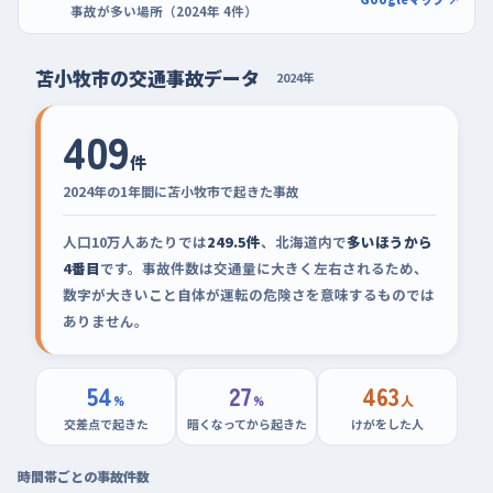
事故が多い場所（2024年 4件）
苫小牧市の交通事故データ
2024年
409
件
2024年の1年間に苫小牧市で起きた事故
人口10万人あたりでは
249.5件
、北海道内で
多いほうから
4番目
です。事故件数は交通量に大きく左右されるため、
数字が大きいこと自体が運転の危険さを意味するものでは
ありません。
54
27
463
%
%
人
交差点で起きた
暗くなってから起きた
けがをした人
時間帯ごとの事故件数