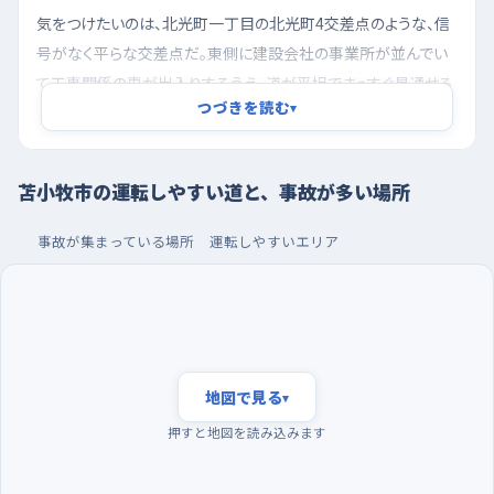
気をつけたいのは、北光町一丁目の北光町4交差点のような、信
号がなく平らな交差点だ。東側に建設会社の事業所が並んでい
て工事関係の車が出入りするうえ、道が平坦でまっすぐ見通せる
つづきを読む
▾
ぶん、お互いに「相手が止まるだろう」と思いやすく、交差点の中
で鉢合わせが起きやすい。緑町二丁目の緑町1-9交差点も同じ
で、南に苫小牧シティホール、南東に美容室などがあって歩く人
苫小牧市の運転しやすい道と、事故が多い場所
や停まる車が多いのに信号がないため、右左折のときに歩行者
を見落としやすい。こういう交差点では、止まる線の手前でいった
事故が集まっている場所
運転しやすいエリア
ん速度をゼロに近づけて、左右の歩道まで首を振って確かめて
から出るといい。
夕方を避けて朝いちばんに走り、駐車はイオンモール
の広い区画で
地図で見る
▾
夕方五時前後は、仕事や買い物の車が一斉に動きだすうえ、暗く
押すと地図を読み込みます
なりはじめて歩行者が見えにくくなる時間帯なので、練習には向
かない。反対に、朝早い時間は車の数そのものが少なく、交差点