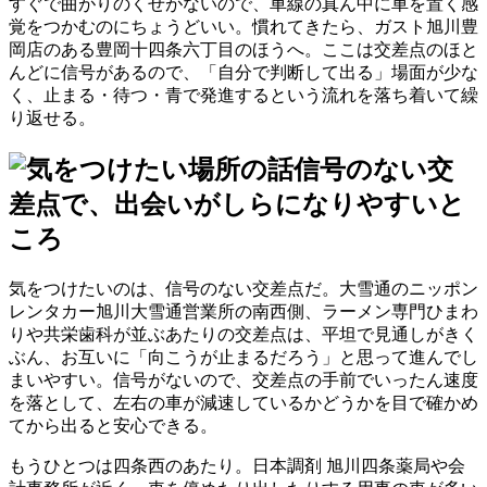
すぐで曲がりのくせがないので、車線の真ん中に車を置く感
覚をつかむのにちょうどいい。慣れてきたら、ガスト旭川豊
岡店のある豊岡十四条六丁目のほうへ。ここは交差点のほと
んどに信号があるので、「自分で判断して出る」場面が少な
く、止まる・待つ・青で発進するという流れを落ち着いて繰
り返せる。
信号のない交
差点で、出会いがしらになりやすいと
ころ
気をつけたいのは、信号のない交差点だ。大雪通のニッポン
レンタカー旭川大雪通営業所の南西側、ラーメン専門ひまわ
りや共栄歯科が並ぶあたりの交差点は、平坦で見通しがきく
ぶん、お互いに「向こうが止まるだろう」と思って進んでし
まいやすい。信号がないので、交差点の手前でいったん速度
を落として、左右の車が減速しているかどうかを目で確かめ
てから出ると安心できる。
もうひとつは四条西のあたり。日本調剤 旭川四条薬局や会