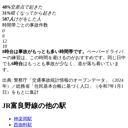
48
%
交差点で起きた
31
%
暗くなってから起きた
587
人
けがをした人
時間帯ごとの事故件数
0
6
12
18
8時台は事故がもっとも多い時間帯です。
ペーパードライバ
ーの練習は、この時間を避けるのがおすすめです。同じ日中
でも
6時台
はもっとも事故が少なく、道が落ち着いていま
す。
出典: 警察庁「交通事故統計情報のオープンデータ」（2024
年）／総務省「住民基本台帳に基づく人口」（令和7年1月1
日）をもとに集計
JR富良野線の他の駅
神楽岡駅
西御料駅