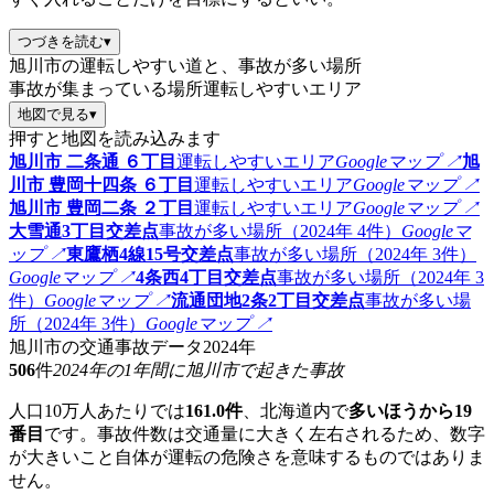
つづきを読む
▾
旭川市の運転しやすい道と、事故が多い場所
事故が集まっている場所
運転しやすいエリア
地図で見る
▾
押すと地図を読み込みます
旭川市 二条通 ６丁目
運転しやすいエリア
Googleマップ ↗
旭
川市 豊岡十四条 ６丁目
運転しやすいエリア
Googleマップ ↗
旭川市 豊岡二条 ２丁目
運転しやすいエリア
Googleマップ ↗
大雪通3丁目交差点
事故が多い場所（2024年 4件）
Googleマ
ップ ↗
東鷹栖4線15号交差点
事故が多い場所（2024年 3件）
Googleマップ ↗
4条西4丁目交差点
事故が多い場所（2024年 3
件）
Googleマップ ↗
流通団地2条2丁目交差点
事故が多い場
所（2024年 3件）
Googleマップ ↗
旭川市の交通事故データ
2024年
506
件
2024年の1年間に旭川市で起きた事故
人口10万人あたりでは
161.0件
、北海道内で
多いほうから19
番目
です。事故件数は交通量に大きく左右されるため、数字
が大きいこと自体が運転の危険さを意味するものではありま
せん。